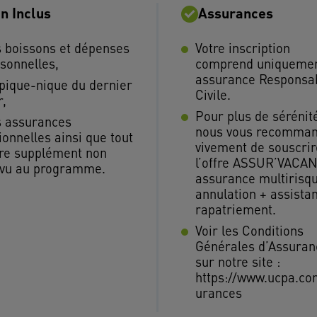
n Inclus
Assurances
 boissons et dépenses
Votre inscription
sonnelles,
comprend uniquemen
assurance Responsab
pique-nique du dernier
Civile.
r,
Pour plus de sérénit
 assurances
nous vous recomma
ionnelles ainsi que tout
vivement de souscrir
re supplément non
l’offre ASSUR’VACAN
vu au programme.
assurance multirisq
annulation + assista
rapatriement.
Voir les Conditions
Générales d’Assuran
sur notre site :
https://www.ucpa.co
urances