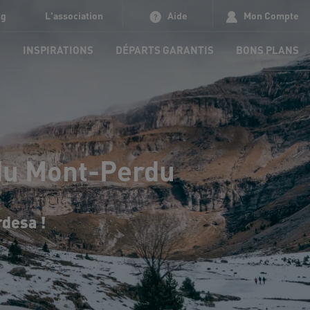
og
L'association
Aide
Mon Compte
S
INSPIRATIONS
DÉPARTS GARANTIS
BONS PLANS
 du Mont-Perdu
rdesa !