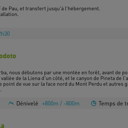
 de Pau, et transfert jusqu'à l'hébergement.
allation.
2h30
modoto
ierba, nous débutons par une montée en forêt, avant de p
allée de la Liena d'un côté, et le canyon de Pineta de l'a
 point de vue sur la face nord du Mont Perdu et autre
Dénivelé
+800m / -800m
Temps de t
la