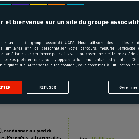
T ÂGES
TRANSPORT
r et bienvenue sur un site du groupe associatif
pe au séjour ?
Choisissez votre ville de départ
sur un site du groupe associatif UCPA. Nous utilisons des cookies et d
es similaires afin de personnaliser votre parcours, mesurer l'efficacité
et améliorer leur pertinence pour ainsi vous proposer une meilleure expérienc
ifier vos préférences ou vous y opposer à tous moments en cliquant sur "Gé
n cliquant sur "Autoriser tous les cookies", vous consentez à l'utilisation de 
 voyage
En images
Jour après jour
Infos pratiques
A
EPTER
REFUSER
Gérer mes 
asion nature
), randonnez au pied du
es Pyrénées, à travers des