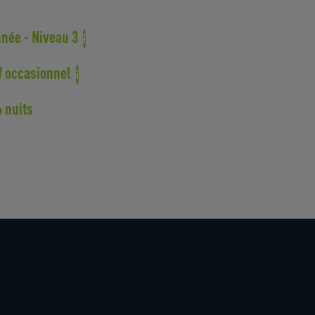
née - Niveau 3
i
f occasionnel
i
6 nuits