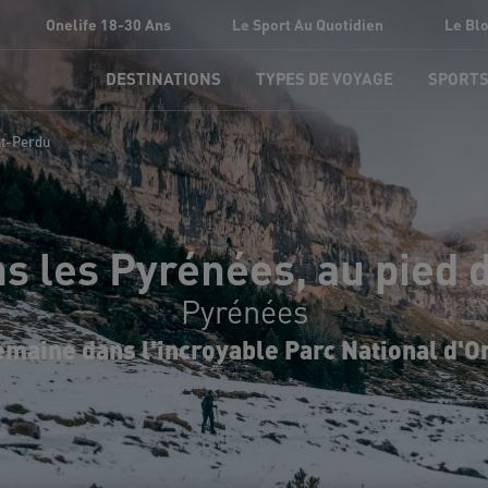
Onelife 18-30 Ans
Le Sport Au Quotidien
Le Bl
DESTINATIONS
TYPES DE VOYAGE
SPORT
nt-Perdu
s les Pyrénées, au pied
Pyrénées
maine dans l'incroyable Parc National d'O