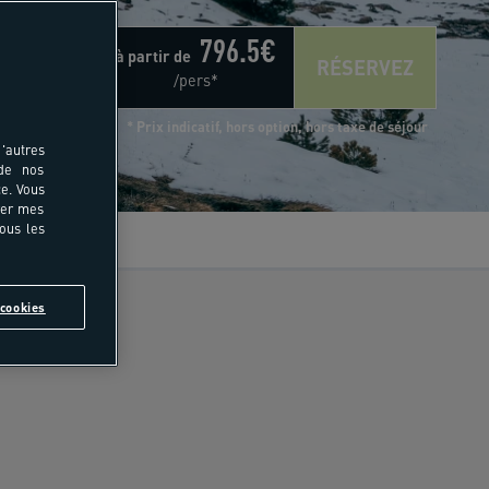
796.5
€
à partir de
RÉSERVEZ
/pers*
* Prix indicatif, hors option, hors taxe de séjour
'autres
 de nos
e. Vous
rer mes
tous les
vis
cookies