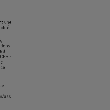
t une
ilité
é,
ndons
e à
CES :
ue
nce
ce
m/ass