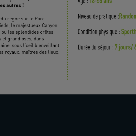
18-55 ans
Age :
es autres !
Randon
Niveau de pratique :
rdu règne sur le Parc
ieds, le majestueux Canyon
Sporti
 ou les splendides crêtes
Condition physique :
s et grandioses, dans
ne, sous l'oeil bienveillant
7 jours/ 
Durée du séjour :
es royaux, maîtres des lieux.