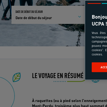
DATE DE DÉBUT DU SÉJOUR
PARTICIPANTS E
Bonjou
Date de début du séjour
Qui partici
UCPA !
Vous êtes 
technologi
campagnes 
pouvez mod
cookies". E
Le
cookies.
ACC
LE VOYAGE EN RÉSUMÉ
Ev
À raquettes (ou à pied selon l'enneigement
Mont-Perdu, troisième plus haut sommet d