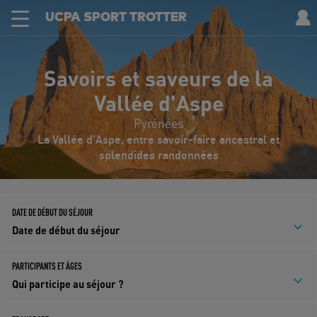
UCPA SPORT TROTTER
Savoirs et saveurs de la
Vallée d'Aspe
Pyrénées
La Vallée d'Aspe, entre savoir-faire ancestral et
splendides randonnées
DATE DE DÉBUT DU SÉJOUR
Date de début du séjour
PARTICIPANTS ET ÂGES
Qui participe au séjour ?