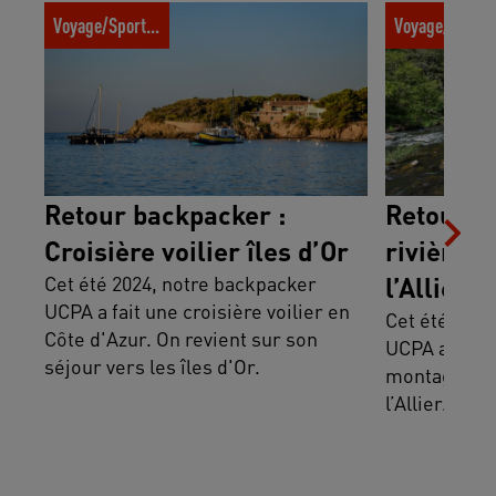
Retour backpacker : Croisière voilier îles
Retour backpac
Voyage/Sport trotter
Voyage/Sport t
d’Or
aventure sur l’
Retour backpacker :
Retour b
Croisière voilier îles d’Or
rivière a
Cet été 2024, notre backpacker
l’Allier
UCPA a fait une croisière voilier en
Cet été 2024
Côte d'Azur. On revient sur son
UCPA a fait 
séjour vers les îles d'Or.
montagne da
l’Allier. On 