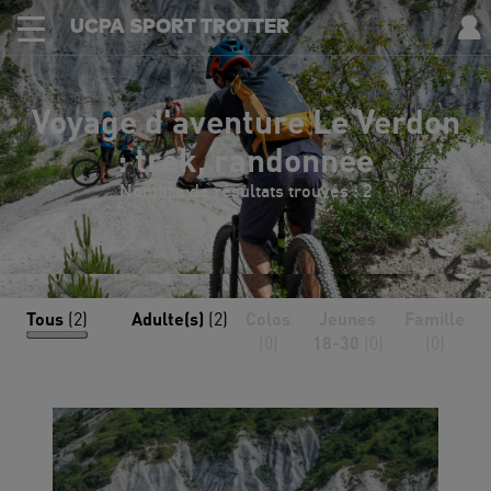
UCPA SPORT TROTTER
Voyage d'aventure Le Verdon
: trek, randonnée
Nombre de résultats trouvés : 2
Tous
(2)
Adulte(s)
(2)
Colos
Jeunes
Famille
(0)
18-30
(0)
(0)