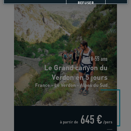
REFUSER
18-55 ans
Le Grand canyon du
Verdon en 5 jours
France - Le Verdon - Alpes du Sud
645 €
à partir de
/pers