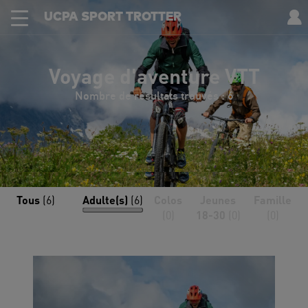
UCPA SPORT TROTTER
Voyage d'aventure VTT
Nombre de résultats trouvés : 6
Tous
(6)
Adulte(s)
(6)
Colos
Jeunes
Famille
(0)
18-30
(0)
(0)