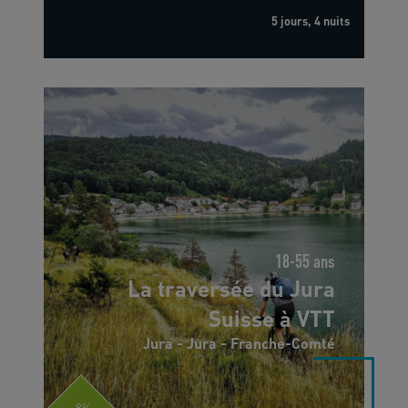
5 jours, 4 nuits
18-55 ans
La traversée du Jura
Suisse à VTT
Jura - Jura - Franche-Comté
-8%