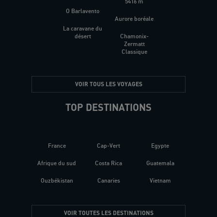
5416 m
O Barlavento
Aurore boréale
La caravane du
désert
Chamonix-
Zermatt
Classique
VOIR TOUS LES VOYAGES
TOP DESTINATIONS
France
Cap-Vert
Egypte
Afrique du sud
Costa Rica
Guatemala
Ouzbékistan
Canaries
Vietnam
VOIR TOUTES LES DESTINATIONS