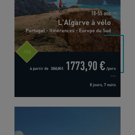
18-55 ans
L'Algarve à vélo
Portugal - Itinérances - Europe du Sud
-15%
1773,90 €
à partir de
2060,00 €
/pers
8 jours, 7 nuits