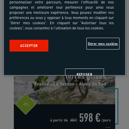
personnaliser votre parcours, mesurer l'efficacité de nos
campagnes et améliorer leur pertinence pour ainsi vous
proposer une meilleure expérience. Vous pouvez modifier vos
préférences ou vous y opposer à tous moments en cliquant sur
"Gérer mes cookies". En cliquant sur "Autoriser tous les
cookies", vous consentez à l'utilisation de tous les cookies.
Gérer mes cookies
ACCEPTER
18-55 ans
Vtt, des terres noires aux
terres grises
REFUSER
France - Le Verdon - Alpes du Sud
-8%
598 €
à partir de
650 €
/pers