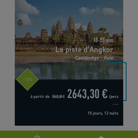
18-55 ans
La piste d'Angkor
Cambodge - Asie
-15%
2643,30 €
à partir de
3040,00 €
/pers
15 jours, 12 nuits