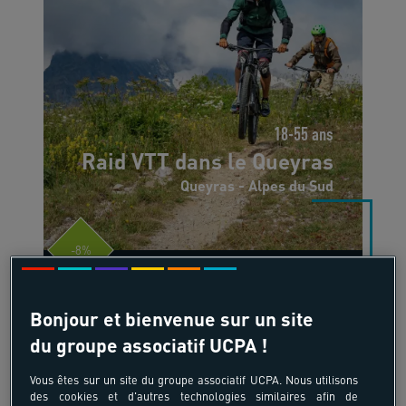
18-55 ans
Raid VTT dans le Queyras
Queyras - Alpes du Sud
-8%
680,80 €
à partir de
740,00 €
/pers
Bonjour et bienvenue sur un site
du groupe associatif UCPA !
5 jours, 4 nuits
Vous êtes sur un site du groupe associatif UCPA. Nous utilisons
des cookies et d'autres technologies similaires afin de