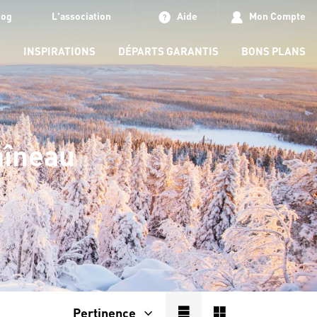
log
L'association
Aide
Mon Compte
S
INSPIRATIONS
DÉPARTS GARANTIS
BONS PLANS
aîneau
Pertinence