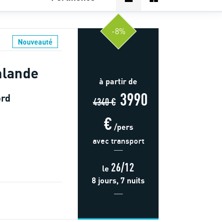
-8%
Nouveauté
nlande
à partir de
3990
ord
4340 €
€
/pers
avec transport
26/12
le
8 jours, 7 nuits