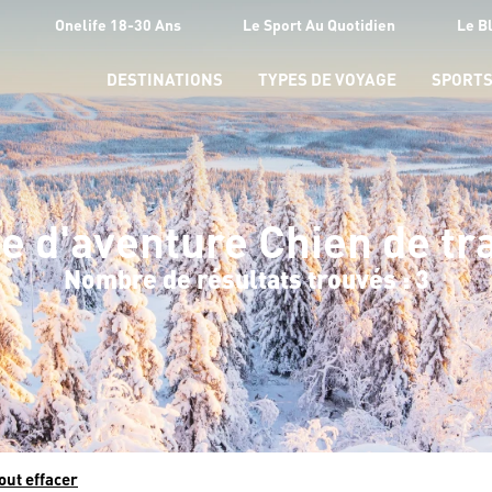
Onelife 18-30 Ans
Le Sport Au Quotidien
Le B
DESTINATIONS
TYPES DE VOYAGE
SPORT
e d'aventure Chien de tr
Nombre de résultats trouvés : 3
out effacer