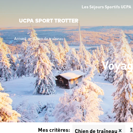
Les Séjours Sportifs UCPA
UCPA SPORT TROTTER
>
Accueil
Chien de traîneau
Voyag
Mes critères:
T
Chien de traîneau