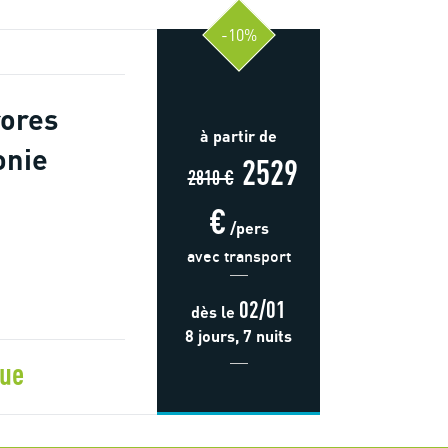
-10%
rores
à partir de
onie
2529
2810 €
€
/pers
avec transport
02/01
dès
le
8 jours, 7 nuits
que