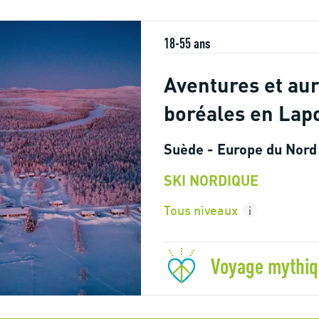
18-55 ans
Aventures et au
boréales en Lap
Suède - Europe du Nord
SKI NORDIQUE
Tous niveaux
i
Voyage mythi