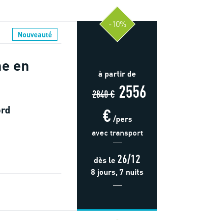
-10%
Nouveauté
he en
à partir de
2556
2840 €
ord
€
/pers
avec transport
26/12
dès
le
8 jours, 7 nuits