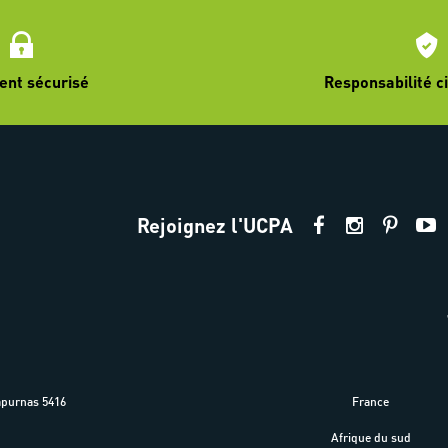
ent sécurisé
Responsabilité ci
Rejoignez l'UCPA
apurnas 5416
France
m
Afrique du sud