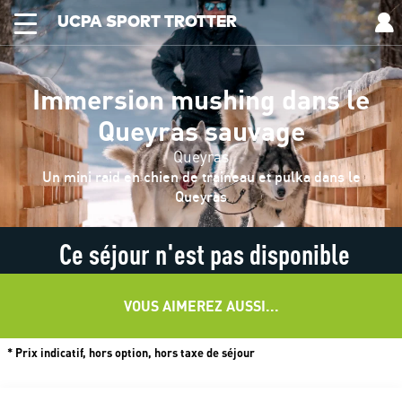
UCPA SPORT TROTTER
Immersion mushing dans le
Queyras sauvage
Queyras
Un mini raid en chien de traineau et pulka dans le
Queyras
Ce séjour n'est pas disponible
VOUS AIMEREZ AUSSI...
* Prix indicatif, hors option, hors taxe de séjour