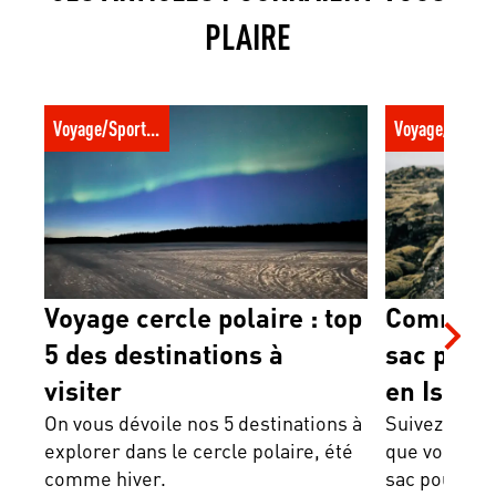
PLAIRE
Voyage cercle polaire : top 5 des
Comment prép
Voyage/Sport trotter
Voyage/Sport t
destinations à visiter
randonnée en 
Voyage cercle polaire : top
Comment
5 des destinations à
sac pour
visiter
en Island
On vous dévoile nos 5 destinations à
Suivez le gui
explorer dans le cercle polaire, été
que vous dev
comme hiver.
sac pour un