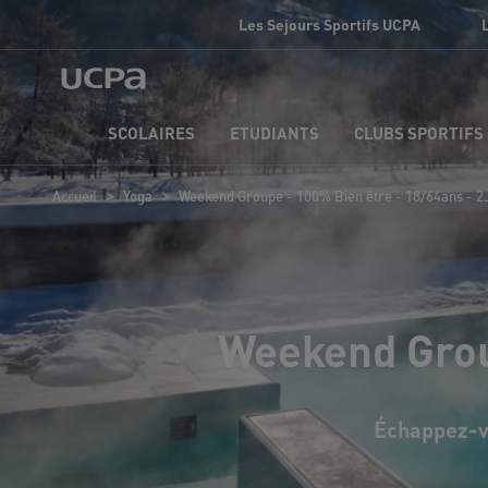
Les Sejours Sportifs UCPA
SCOLAIRES
ETUDIANTS
CLUBS SPORTIFS
>
>
Accueil
Yoga
Weekend Groupe - 100% Bien être - 18/64ans - 
Weekend Grou
Échappez-vo