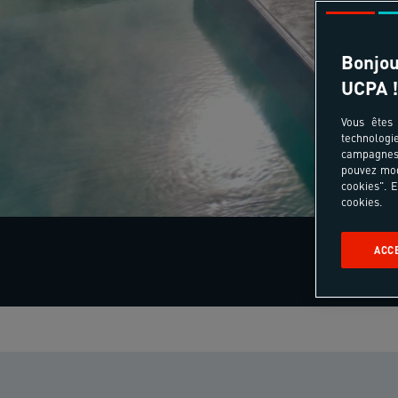
Bonjou
UCPA !
Vous êtes 
technologi
campagnes 
pouvez mod
cookies". E
cookies.
ACC
Une questio
au (0033) 3 2