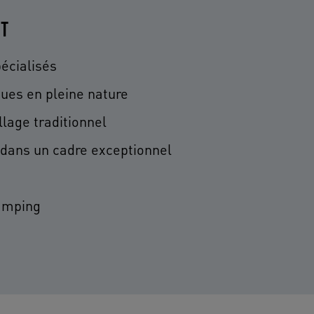
IT
écialisés
ques en pleine nature
llage traditionnel
 dans un cadre exceptionnel
amping