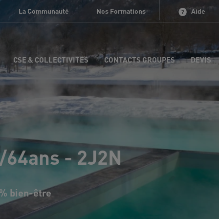
La Communauté
Nos Formations
Aide
CSE & COLLECTIVITES
CONTACTS GROUPES
DEVIS
/64ans - 2J2N
0% bien-être