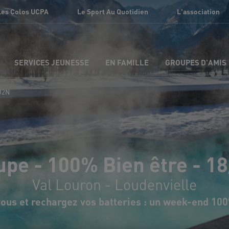
Les Colos UCPA
Le Sport Au Quotidien
L'association
SERVICES JEUNESSE
EN FAMILLE
GROUPES D'AMIS
2J2N
pe - 100% Bien être - 18
Val Louron - Loudenvielle
us et rechargez vos batteries : un week-end 10