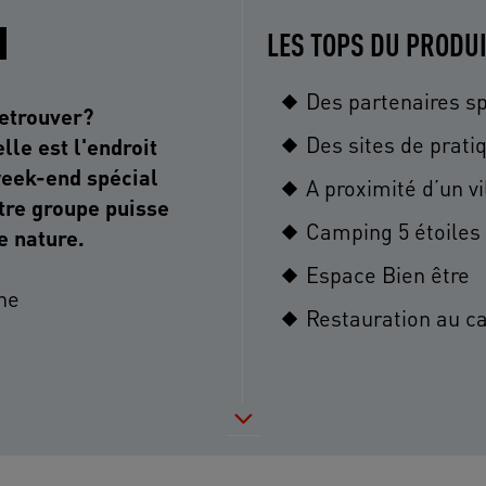
LES TOPS DU PRODU
Des partenaires sp
retrouver?
Des sites de prati
le est l'endroit
week-end spécial
A proximité d’un vi
otre groupe puisse
Camping 5 étoiles
e nature.
Espace Bien être
che
Restauration au c