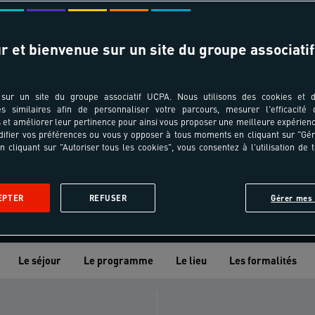
r et bienvenue sur un site du groupe associatif
sur un site du groupe associatif UCPA. Nous utilisons des cookies et d
es similaires afin de personnaliser votre parcours, mesurer l'efficacité
et améliorer leur pertinence pour ainsi vous proposer une meilleure expérienc
ifier vos préférences ou vous y opposer à tous moments en cliquant sur "Gé
n cliquant sur "Autoriser tous les cookies", vous consentez à l'utilisation de 
EPTER
REFUSER
Gérer mes 
n sur ce séjour ? Contactez nous
Nos équipes sont disponi
8 82 93 00
lundi au vendredi de 10h
Le séjour
Le programme
Le lieu
Les formalités