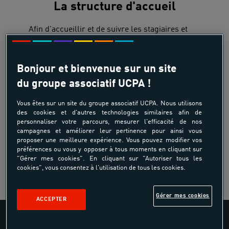
La structure d'accueil
Afin d'accueillir et de suivre les stagiaires et
alternants dans les meilleures conditions, il est
nécessaire que vous puissiez
leur proposer
différentes missions
en lien avec les
Bonjour et bienvenue sur un site
certifications et le métier :
du groupe associatif UCPA !
Apprentissage de l’équitation jusqu’au Galop
4,
Vous êtes sur un site du groupe associatif UCPA. Nous utilisons
Accueillir différents types de publics,
des cookies et d'autres technologies similaires afin de
Une diversité des activités proposées.
personnaliser votre parcours, mesurer l'efficacité de nos
campagnes et améliorer leur pertinence pour ainsi vous
proposer une meilleure expérience. Vous pouvez modifier vos
L’Animateur Equitation est un diplômé délivré
préférences ou vous y opposer à tous moments en cliquant sur
par la FFE, la structure doit également être
"Gérer mes cookies". En cliquant sur "Autoriser tous les
adhérente à la FFE et labellisée Ecole
cookies", vous consentez à l'utilisation de tous les cookies.
Française d'Équitation ou Tourisme Équestre.
Gérer mes cookies
ACCEPTER
LE TUTEUR