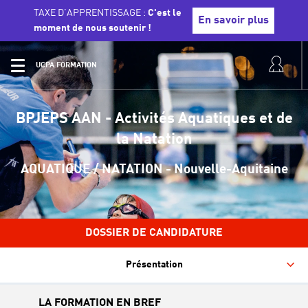
TAXE D'APPRENTISSAGE :
C'est le
En savoir plus
moment de nous soutenir !
UCPA FORMATION
BPJEPS AAN - Activités Aquatiques et de
la Natation
AQUATIQUE / NATATION - Nouvelle-Aquitaine
DOSSIER DE CANDIDATURE
Présentation
LA FORMATION EN BREF