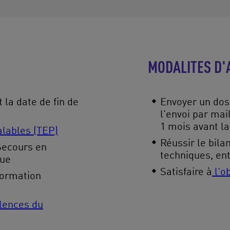
MODALITES D'
la date de fin de
Envoyer un doss
l'envoi par mai
1 mois avant la
alables (TEP)
Réussir le bila
 Secours en
techniques, ent
nue
Satisfaire à
l'ob
formation
lences du