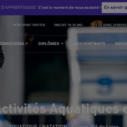
En savoir p
E D'APPRENTISSAGE :
C'est le moment de nous soutenir !
UCPA SPORT TROTTER
ONELIFE 18-30 ANS
LES SÉJOURS SPORTIFS
ORMATIONS
DIPLÔMES
NOS PORTRAITS
INFO
tivités Aquatiques e