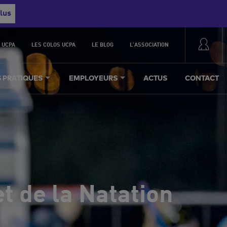
lus
 UCPA
LES COLOS UCPA
LE BLOG
L'ASSOCIATION
S PRATIQUES
EMPLOYEURS
ACTUS
CONTACT
t de la Natation