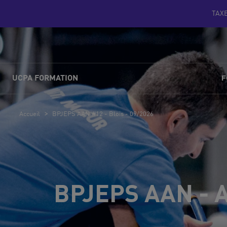
TAX
F
UCPA FORMATION
>
Accueil
BPJEPS AAN #12 - Blois - 09/2026
BPJEPS AAN - Ac