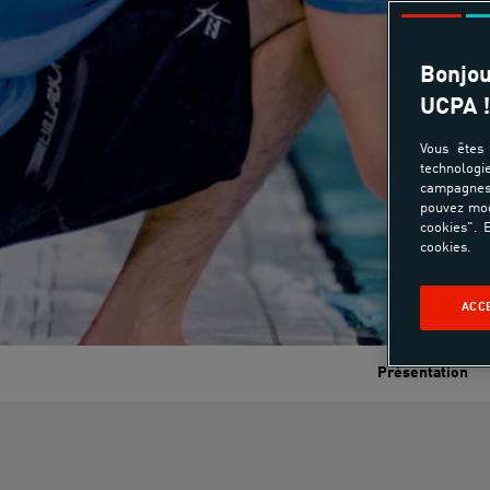
Bonjou
UCPA !
Vous êtes 
technologi
campagnes 
pouvez mod
cookies". E
cookies.
ACC
Présentation