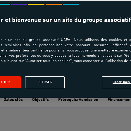
AQUATIQUE / NATATION - Centre-Val de Loire
r et bienvenue sur un site du groupe associatif
sur un site du groupe associatif UCPA. Nous utilisons des cookies et d
es similaires afin de personnaliser votre parcours, mesurer l'efficacité
et améliorer leur pertinence pour ainsi vous proposer une meilleure expérienc
ifier vos préférences ou vous y opposer à tous moments en cliquant sur "Gé
n cliquant sur "Autoriser tous les cookies", vous consentez à l'utilisation de 
DOSSIER DE CANDIDATURE
EPTER
REFUSER
Gérer mes 
Dates clés
Objectifs
Prérequis/Admission
Financemen