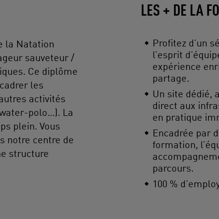
LES + DE LA 
Profitez d’un s
e la Natation
l’esprit d’équi
nageur sauveteur /
expérience enr
tiques. Ce diplôme
partage.
cadrer les
Un site dédié, 
autres activités
direct aux inf
water-polo…). La
en pratique im
ps plein. Vous
Encadrée par d
s notre centre de
formation, l’é
e structure
accompagnement
parcours.
100 % d’employa