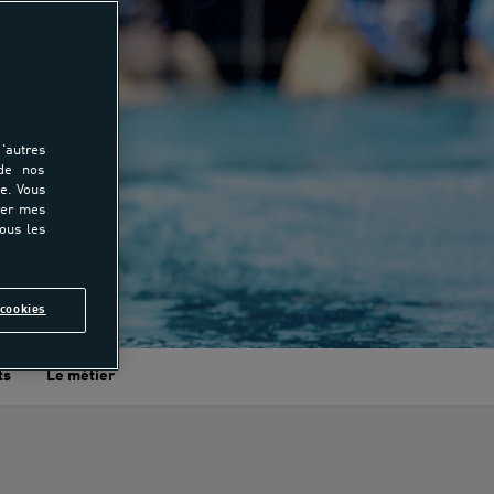
'autres
 de nos
e. Vous
rer mes
tous les
cookies
ts
Le métier