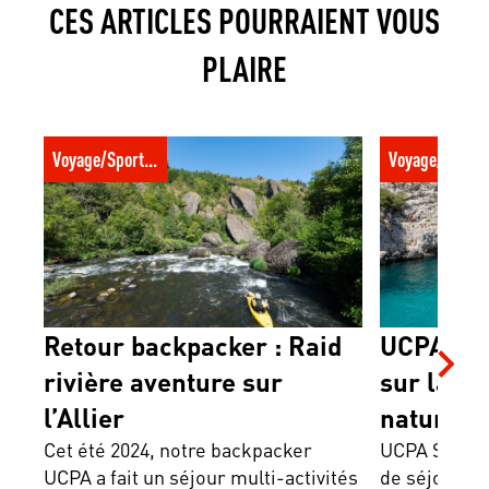
CES ARTICLES POURRAIENT VOUS
PLAIRE
Retour backpacker : Raid rivière
UCPA Sport Tr
Voyage/Sport trotter
Voyage/Sport t
aventure sur l’Allier
Evasion natur
Retour backpacker : Raid
UCPA Spo
rivière aventure sur
sur la g
l’Allier
nature
Cet été 2024, notre backpacker
UCPA Sport 
UCPA a fait un séjour multi-activités
de séjours i