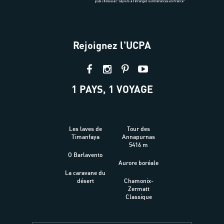
Rejoignez l'UCPA
1 PAYS, 1 VOYAGE
Les laves de
Tour des
Timanfaya
Annapurnas
5416 m
O Barlavento
Aurore boréale
La caravane du
désert
Chamonix-
Zermatt
Classique