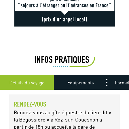
INFOS PRATIQUES
Détails du voyage
Equipements
Formal
RENDEZ-VOUS
Rendez-vous au gîte équestre du lieu-dit «
la Bégossière » à Roz-sur-Couesnon à
partir de 18h ou accueil à la gare de