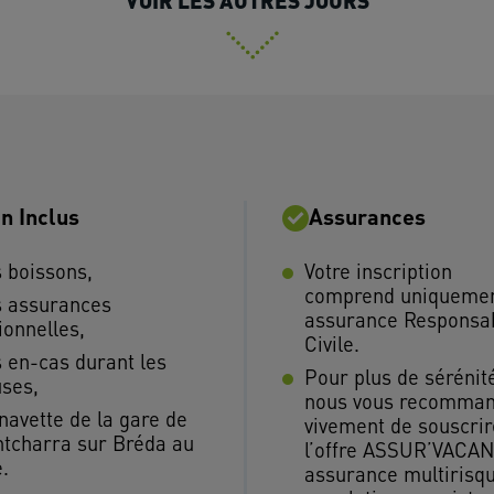
VOIR LES AUTRES JOURS
n Inclus
Assurances
 boissons,
Votre inscription
comprend uniquemen
 assurances
assurance Responsab
ionnelles,
Civile.
 en-cas durant les
Pour plus de sérénit
ses,
nous vous recomma
navette de la gare de
vivement de souscrir
tcharra sur Bréda au
l’offre ASSUR’VACAN
e.
assurance multirisq