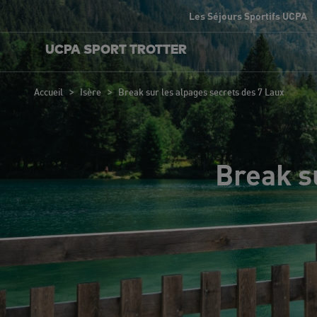
Les Séjours Sportifs UCPA
UCPA SPORT TROTTER
>
>
Accueil
Isère
Break sur les alpages secrets des 7 Laux
Break s