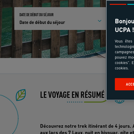
DATE DE DÉBUT DU SÉJOUR
PARTICIPANTS E
Bonjou
Date de début du séjour
Qui partici
UCPA !
Vous êtes 
technologi
campagnes 
pouvez mod
cookies". E
Le
cookies.
ACC
LE VOYAGE EN RÉSUMÉ
Ev
Découvrez notre trek itinérant de 4 jours
aux lacs des 7 Laux, nuit en bivouac, gîte 