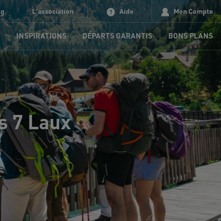
og
L'association
Aide
Mon Compte
S
INSPIRATIONS
DÉPARTS GARANTIS
BONS PLANS
s 7 Laux