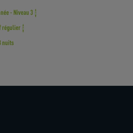
née - Niveau 3
i
f régulier
i
3 nuits