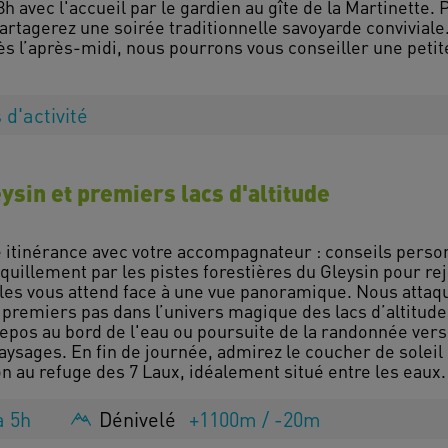
avec l'accueil par le gardien au gîte de la Martinette. 
artagerez une soirée traditionnelle savoyarde conviviale
dès l’après-midi, nous pourrons vous conseiller une peti
 d'activité
ysin et premiers lacs d'altitude
e itinérance avec votre accompagnateur : conseils person
nquillement par les pistes forestières du Gleysin pour r
les vous attend face à une vue panoramique. Nous attaq
s premiers pas dans l’univers magique des lacs d’altitude 
repos au bord de l'eau ou poursuite de la randonnée vers l
ysages. En fin de journée, admirez le coucher de soleil
à 5h
Dénivelé
+1100m / -20m