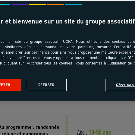
T ÂGES
TRANSPORT
r et bienvenue sur un site du groupe associatif
pe au séjour ?
Choisissez votre ville de départ
sur un site du groupe associatif UCPA. Nous utilisons des cookies et d
es similaires afin de personnaliser votre parcours, mesurer l'efficacité
et améliorer leur pertinence pour ainsi vous proposer une meilleure expérienc
ifier vos préférences ou vous y opposer à tous moments en cliquant sur "Gé
n cliquant sur "Autoriser tous les cookies", vous consentez à l'utilisation de 
 voyage
En images
Jour après jour
Infos pratiques
A
EPTER
REFUSER
Gérer mes 
asion nature
. Au programme : randonnée
18-55 ans
Age :
et refuge et panoramas