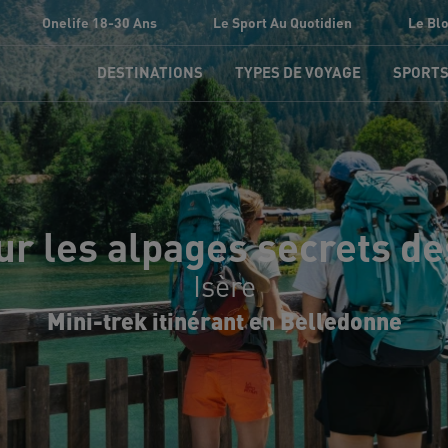
Onelife 18-30 Ans
Le Sport Au Quotidien
Le Bl
DESTINATIONS
TYPES DE VOYAGE
SPORT
ur les alpages secrets de
Isère
Mini-trek itinérant en Belledonne