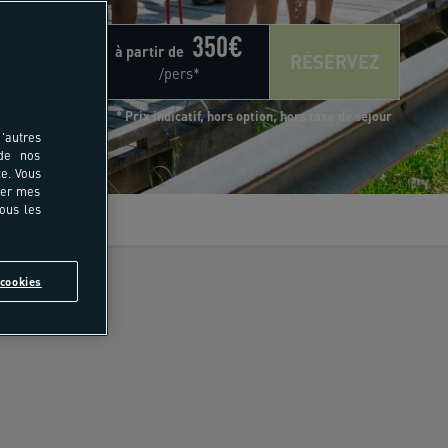
350
€
à partir de
RÉSERVEZ
/pers*
* Prix indicatif, hors option, hors taxe de séjour
'autres
 de nos
e. Vous
rer mes
tous les
vis
cookies