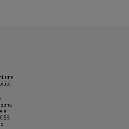
t une
ilité
é,
ndons
e à
CES :
ue