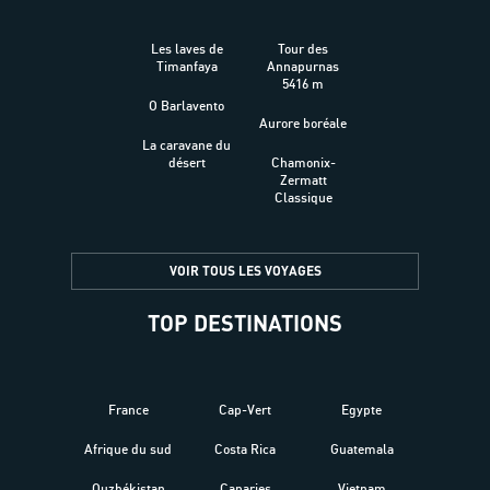
Les laves de
Tour des
Timanfaya
Annapurnas
5416 m
O Barlavento
Aurore boréale
La caravane du
désert
Chamonix-
Zermatt
Classique
VOIR TOUS LES VOYAGES
TOP DESTINATIONS
France
Cap-Vert
Egypte
Afrique du sud
Costa Rica
Guatemala
Ouzbékistan
Canaries
Vietnam