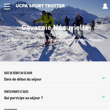
UCPA SPORT TROTTER
Gavarnie Néouvielle
Saint-Lary Soulan
Le Best des Pyrénées : cirques et sommets mythiques !
DATE DE DÉBUT DU SÉJOUR
Date de début du séjour
PARTICIPANTS ET ÂGES
Qui participe au séjour ?