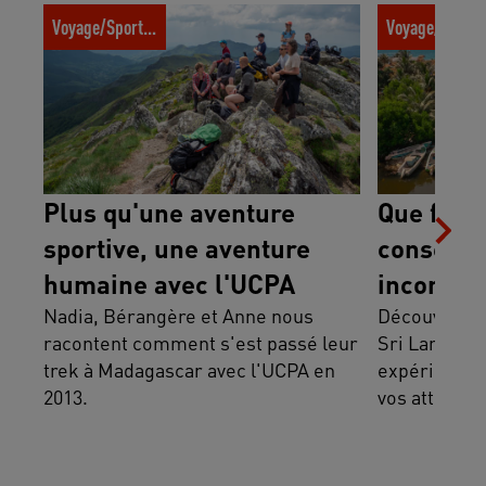
Plus qu'une aventure sportive, une
Que faire au Sr
Voyage/Sport trotter
Voyage/Sport t
aventure humaine avec l'UCPA
et incontourn
Plus qu'une aventure
Que faire
sportive, une aventure
conseils,
humaine avec l'UCPA
incontou
Nadia, Bérangère et Anne nous
Découvrez où
racontent comment s'est passé leur
Sri Lanka. P
trek à Madagascar avec l'UCPA en
expérience 
2013.
vos attentes