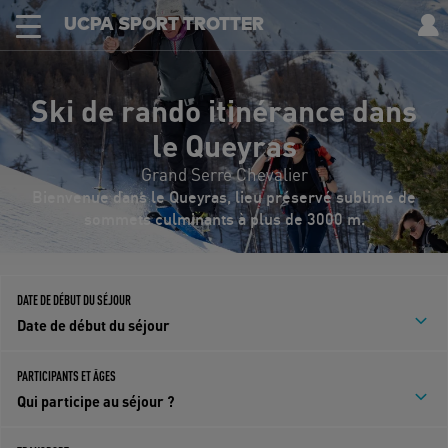
UCPA SPORT TROTTER
Jour après jour
Infos pratiques
En images
Le voyage
Avis
Ski de rando itinérance dans
le Queyras
Grand Serre Chevalier
Bienvenue dans le Queyras, lieu préservé sublimé de
sommets culminants à plus de 3000 m.
DATE DE DÉBUT DU SÉJOUR
Date de début du séjour
PARTICIPANTS ET ÂGES
Qui participe au séjour ?