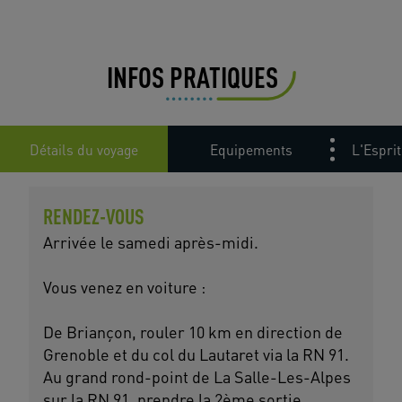
INFOS PRATIQUES
Détails du voyage
Equipements
L'Esprit
RENDEZ-VOUS
Arrivée le samedi après-midi.
Vous venez en voiture :
De Briançon, rouler 10 km en direction de
Grenoble et du col du Lautaret via la RN 91.
Au grand rond-point de La Salle-Les-Alpes
sur la RN 91, prendre la 2ème sortie.