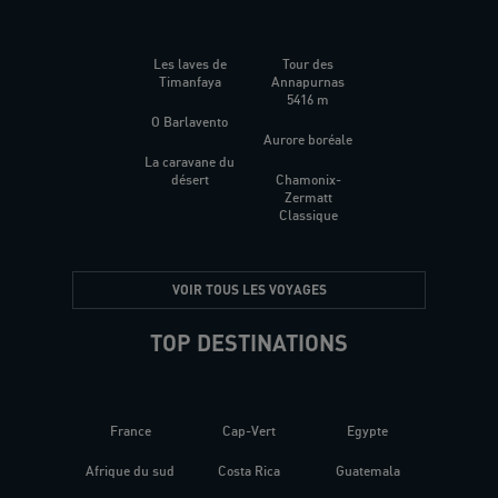
Les laves de
Tour des
Timanfaya
Annapurnas
5416 m
O Barlavento
Aurore boréale
La caravane du
désert
Chamonix-
Zermatt
Classique
VOIR TOUS LES VOYAGES
TOP DESTINATIONS
France
Cap-Vert
Egypte
Afrique du sud
Costa Rica
Guatemala