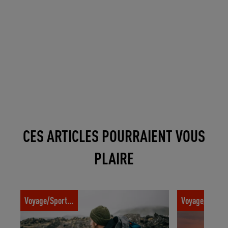
CES ARTICLES POURRAIENT VOUS
PLAIRE
Comment préparer son sac pour une
Où partir pour
Voyage/Sport trotter
Voyage/Sport t
randonnée en Islande ?