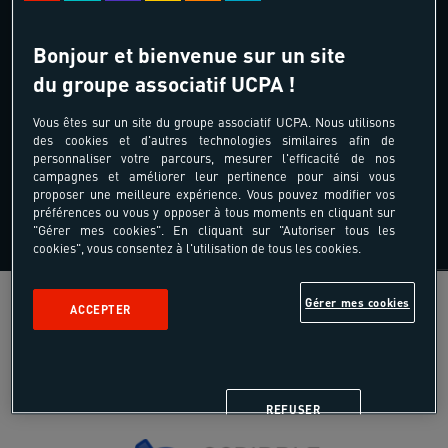
Les anciennes villes maritimes de Finale
Ligure, Noli, Varigotti
Bonjour et bienvenue sur un site
Les sentiers panoramiques le long de la
du groupe associatif UCPA !
côte
Vous êtes sur un site du groupe associatif UCPA. Nous utilisons
Un arrière-pays pour les amoureux de la
des cookies et d'autres technologies similaires afin de
randonnée
personnaliser votre parcours, mesurer l'efficacité de nos
campagnes et améliorer leur pertinence pour ainsi vous
La cuisine typique de la région : pesto,
proposer une meilleure expérience. Vous pouvez modifier vos
préférences ou vous y opposer à tous moments en cliquant sur
focaccia, fruits de mer
"Gérer mes cookies". En cliquant sur "Autoriser tous les
cookies", vous consentez à l'utilisation de tous les cookies.
Gérer mes cookies
ACCEPTER
REFUSER