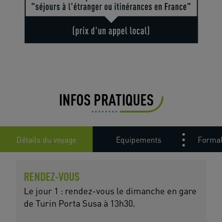
INFOS PRATIQUES
Détails du voyage
Equipements
Formal
RENDEZ-VOUS
Le jour 1 : rendez-vous le dimanche en gare
de Turin Porta Susa à 13h30.