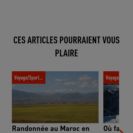
CES ARTICLES POURRAIENT VOUS
PLAIRE
Randonnée au Maroc en été : 3 spots à
Où faire du s
Voyage/Sport trotter
Voyage/Sport t
découvrir dans le Haut Atlas
Randonnée au Maroc en
Où faire 