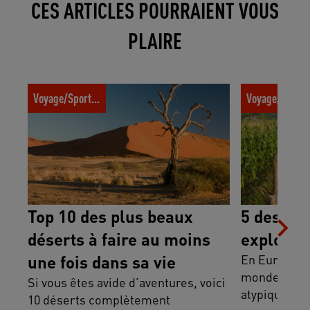
CES ARTICLES POURRAIENT VOUS
PLAIRE
Top 10 des plus beaux déserts à faire au
5 destinations
Voyage/Sport trotter
Voyage/Sport t
moins une fois dans sa vie
2024
Top 10 des plus beaux
5 destina
déserts à faire au moins
explorer
une fois dans sa vie
En Europe ou
monde, voici
Si vous êtes avide d’aventures, voici
atypiques à 
10 déserts complètement