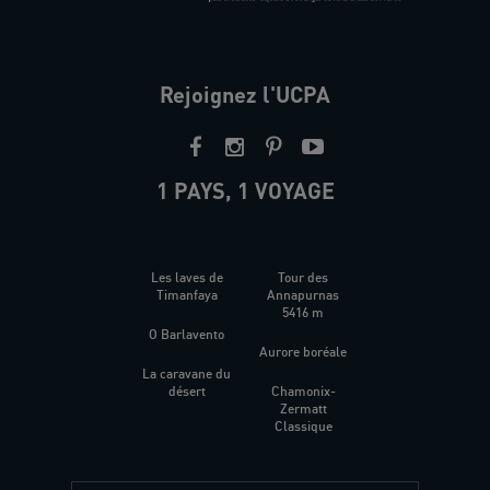
Rejoignez l'UCPA
1 PAYS, 1 VOYAGE
Les laves de
Tour des
Timanfaya
Annapurnas
5416 m
O Barlavento
Aurore boréale
La caravane du
désert
Chamonix-
Zermatt
Classique