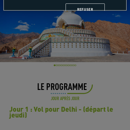
REFUSER
LE PROGRAMME
JOUR APRÈS JOUR
Jour 1 : Vol pour Delhi - (départ le
jeudi)