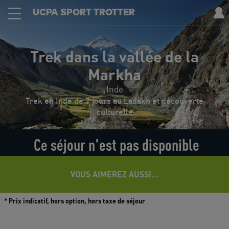
UCPA SPORT TROTTER
Trek dans la vallée de la
Markha
Inde
Trek en Inde de 7 jours au Ladakh et découverte
culturelle
Ce séjour n'est pas disponible
VOUS AIMEREZ AUSSI...
* Prix indicatif, hors option, hors taxe de séjour