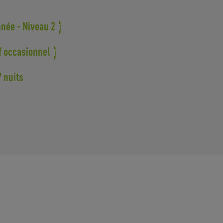
née - Niveau 2
i
f occasionnel
i
7 nuits