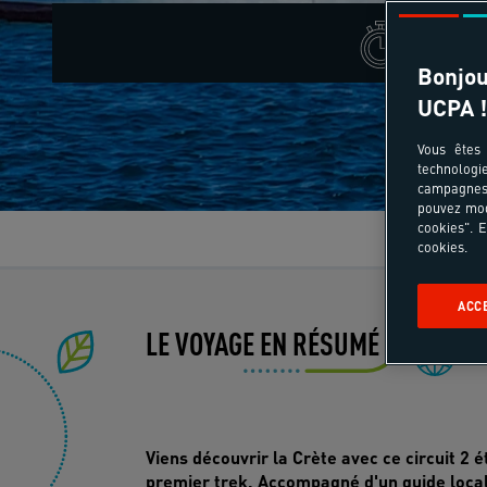
Ce sé
Bonjou
UCPA !
Vous êtes 
technologi
campagnes 
pouvez mod
cookies". E
Le
cookies.
ACC
LE VOYAGE EN RÉSUMÉ
Ev
Viens découvrir la Crète avec ce circuit 2 é
premier trek. Accompagné d'un guide local,