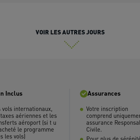
VOIR LES AUTRES JOURS
n Inclus
Assurances
 vols internationaux,
Votre inscription
 taxes aériennes et les
comprend uniquemen
nsferts aéroport (si t u
assurance Responsab
acheté le programme
Civile.
s les vols)
Pour plus de sérénit