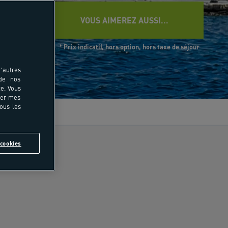
VOUS AIMEREZ AUSSI...
* Prix indicatif, hors option, hors taxe de séjour
'autres
 de nos
e. Vous
rer mes
tous les
vis
cookies