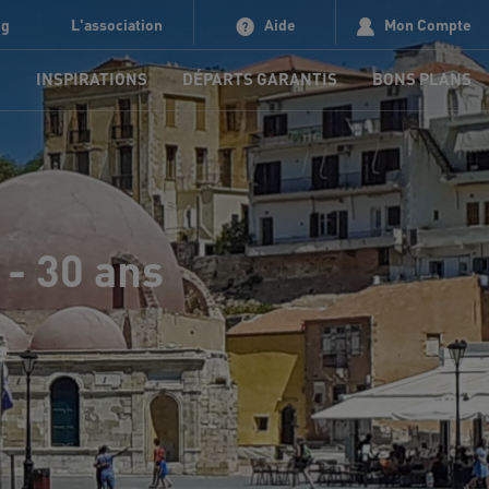
og
L'association
Aide
Mon Compte
S
INSPIRATIONS
DÉPARTS GARANTIS
BONS PLANS
 - 30 ans
e