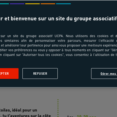
jour n'est pas disponible
r et bienvenue sur un site du groupe associatif
sur un site du groupe associatif UCPA. Nous utilisons des cookies et d
es similaires afin de personnaliser votre parcours, mesurer l'efficacité
et améliorer leur pertinence pour ainsi vous proposer une meilleure expérienc
ifier vos préférences ou vous y opposer à tous moments en cliquant sur "Gé
n cliquant sur "Autoriser tous les cookies", vous consentez à l'utilisation de 
 voyage
En images
Jour après jour
Infos pratiques
A
EPTER
REFUSER
Gérer mes 
asion nature
toiles, idéal pour un
 tu t'aventures sur la côte