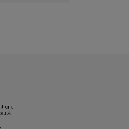
t une
ilité
é,