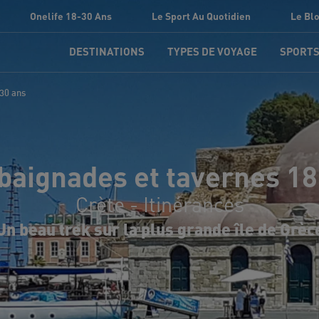
Onelife 18-30 Ans
Le Sport Au Quotidien
Le Bl
DESTINATIONS
TYPES DE VOYAGE
SPORT
 30 ans
baignades et tavernes 18
Crète - Itinérances
Un beau trek sur la plus grande île de Grèc