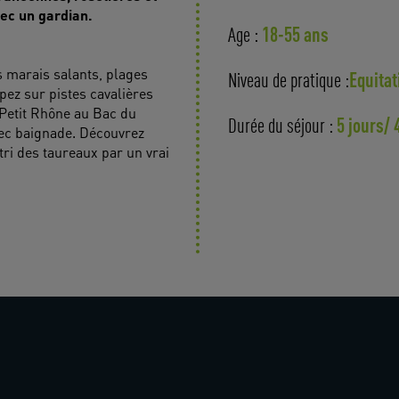
ec un gardian.
18-55 ans
Age :
 marais salants, plages
Equitat
Niveau de pratique :
ez sur pistes cavalières
 Petit Rhône au Bac du
5 jours/ 
Durée du séjour :
vec baignade. Découvrez
tri des taureaux par un vrai