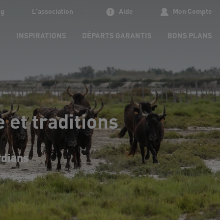
og
L'association
Aide
Mon Compte
S
INSPIRATIONS
DÉPARTS GARANTIS
BONS PLANS
et traditions
rdians