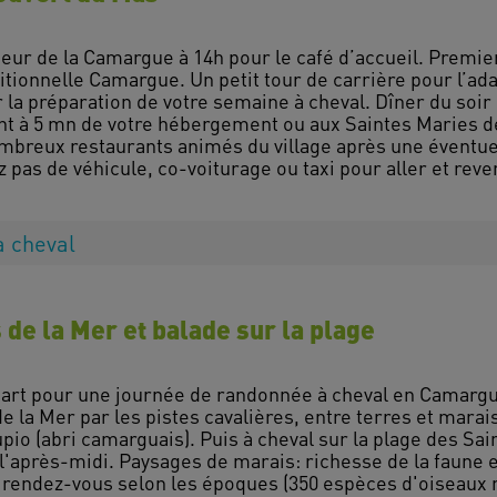
eur de la Camargue à 14h pour le café d’accueil. Premier
itionnelle Camargue. Un petit tour de carrière pour l’adap
 la préparation de votre semaine à cheval. Dîner du soir
ant à 5 mn de votre hébergement ou aux Saintes Maries d
ombreux restaurants animés du village après une éventue
 pas de véhicule, co-voiturage ou taxi pour aller et reve
à cheval
 de la Mer et balade sur la plage
épart pour une journée de randonnée à cheval en Camargu
e la Mer par les pistes cavalières, entre terres et mara
upio (abri camarguais). Puis à cheval sur la plage des Sa
l'après-midi. Paysages de marais: richesse de la faune e
u rendez-vous selon les époques (350 espèces d'oiseaux