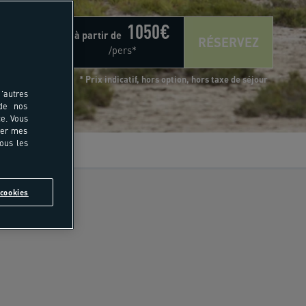
1050
€
à partir de
RÉSERVEZ
/pers*
* Prix indicatif, hors option, hors taxe de séjour
'autres
 de nos
e. Vous
rer mes
tous les
vis
cookies