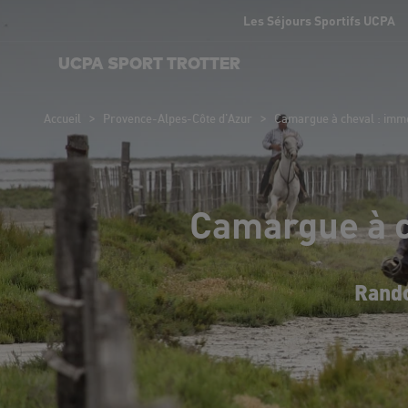
Les Séjours Sportifs UCPA
UCPA SPORT TROTTER
>
>
Accueil
Provence-Alpes-Côte d'Azur
Camargue à cheval : immer
Camargue à c
Rando