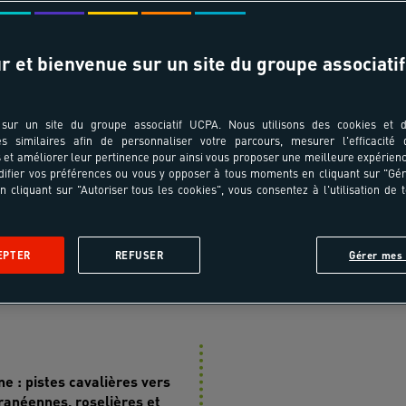
T ÂGES
TRANSPORT
r et bienvenue sur un site du groupe associatif
pe au séjour ?
Choisissez votre ville de départ
sur un site du groupe associatif UCPA. Nous utilisons des cookies et d
es similaires afin de personnaliser votre parcours, mesurer l'efficacité
et améliorer leur pertinence pour ainsi vous proposer une meilleure expérienc
ifier vos préférences ou vous y opposer à tous moments en cliquant sur "Gé
n cliquant sur "Autoriser tous les cookies", vous consentez à l'utilisation de 
 voyage
En images
Jour après jour
Infos pratiques
A
EPTER
REFUSER
Gérer mes 
mersion culture
 : pistes cavalières vers
ranéennes, roselières et