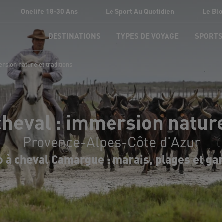
Onelife 18-30 Ans
Le Sport Au Quotidien
Le Bl
DESTINATIONS
TYPES DE VOYAGE
SPORT
sion nature et traditions
heval : immersion nature 
Provence-Alpes-Côte d'Azur
 à cheval Camargue : marais, plages et ga