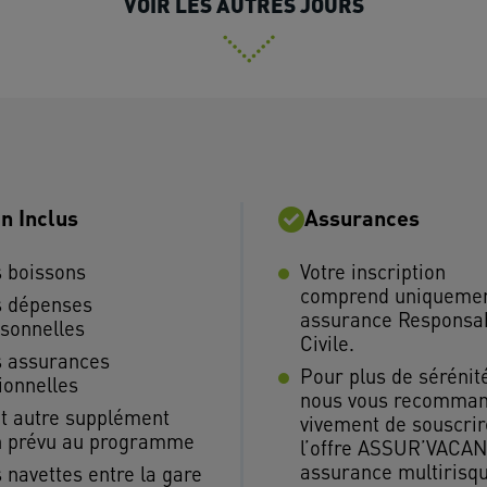
VOIR LES AUTRES JOURS
n Inclus
Assurances
 boissons
Votre inscription
comprend uniquemen
s dépenses
assurance Responsab
sonnelles
Civile.
 assurances
Pour plus de sérénit
ionnelles
nous vous recomma
t autre supplément
vivement de souscrir
n prévu au programme
l’offre ASSUR’VACAN
assurance multirisq
 navettes entre la gare