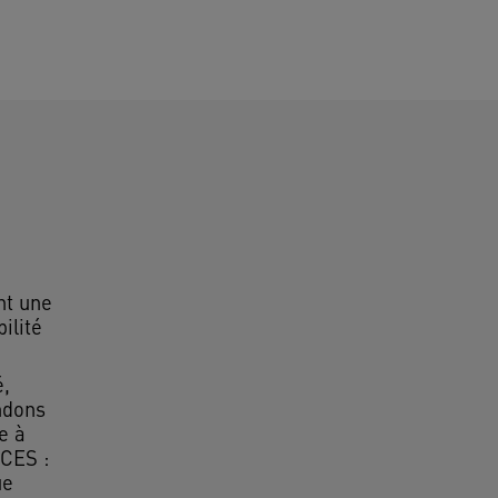
t une
ilité
é,
ndons
e à
CES :
ue