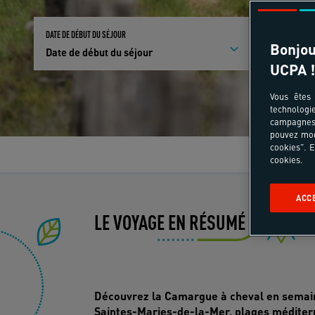
DATE DE DÉBUT DU SÉJOUR
PARTICIPANTS E
Bonjou
Date de début du séjour
Qui partici
UCPA !
Vous êtes 
technologi
campagnes 
pouvez mod
cookies". E
Le
cookies.
ACC
LE VOYAGE EN RÉSUMÉ
Im
Découvrez la Camargue à cheval en semaine
Saintes-Maries-de-la-Mer, plages méditer