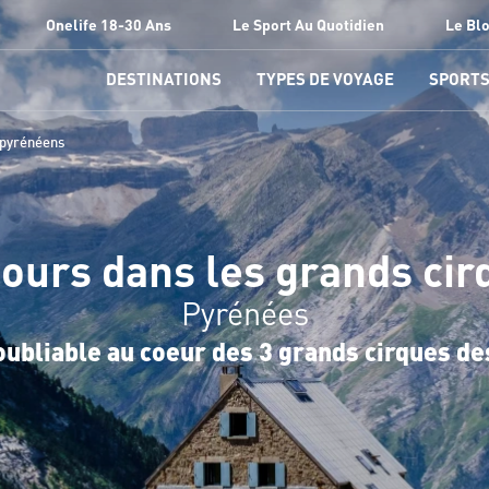
Onelife 18-30 Ans
Le Sport Au Quotidien
Le Bl
DESTINATIONS
TYPES DE VOYAGE
SPORT
 pyrénéens
jours dans les grands ci
Pyrénées
oubliable au coeur des 3 grands cirques de