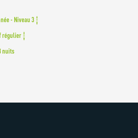
née - Niveau 3
i
f régulier
i
3 nuits