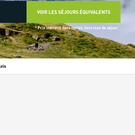
VOIR LES SÉJOURS ÉQUIVALENTS
* Prix indicatif, hors option, hors taxe de séjour
vis