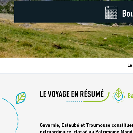
Bou
Le
LE VOYAGE EN RÉSUMÉ
B
Gavarnie, Estaubé et Troumouse constitue
extraordinaire, classé au Patrimoine Mondi