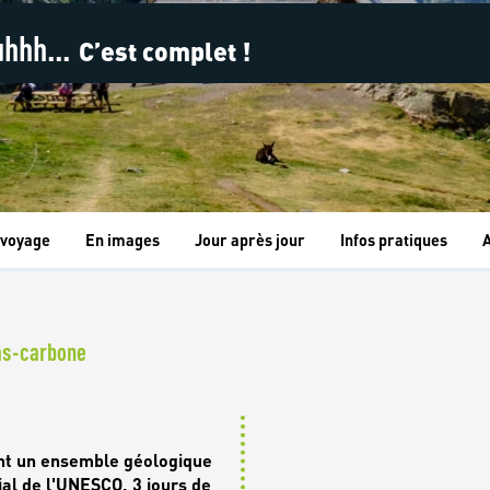
hhh...
C’est complet !
 voyage
En images
Jour après jour
Infos pratiques
A
as-carbone
nt un ensemble géologique
al de l'UNESCO. 3 jours de