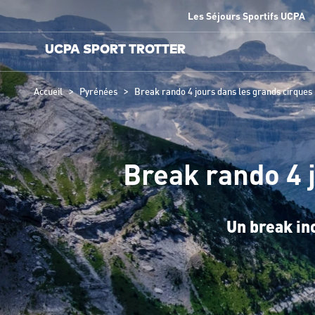
Les Séjours Sportifs UCPA
UCPA SPORT TROTTER
>
>
Accueil
Pyrénées
Break rando 4 jours dans les grands cirques
Break rando 4 
Un break in