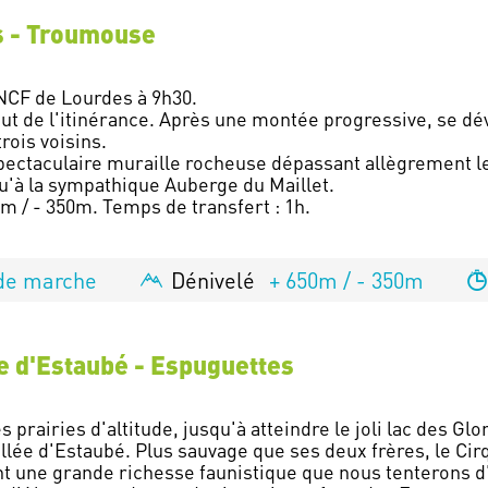
as - Troumouse
NCF de Lourdes à 9h30.
but de l'itinérance. Après une montée progressive, se dé
rois voisins.
ectaculaire muraille rocheuse dépassant allègrement le
u'à la sympathique Auberge du Maillet.
m / - 350m. Temps de transfert : 1h.
de marche
Dénivelé
+ 650m / - 350m
ue d'Estaubé - Espuguettes
 prairies d'altitude, jusqu'à atteindre le joli lac des Glo
allée d'Estaubé. Plus sauvage que ses deux frères, le Cir
nt une grande richesse faunistique que nous tenterons d'