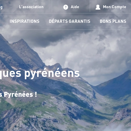
og
L'association
Aide
Mon Compte
S
INSPIRATIONS
DÉPARTS GARANTIS
BONS PLANS
rques pyrénéens
s Pyrénées !