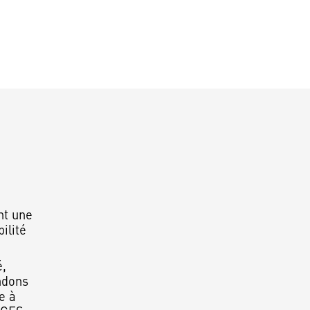
t une
ilité
é,
ndons
e à