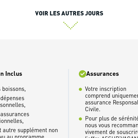
VOIR LES AUTRES JOURS
n Inclus
Assurances
 boissons,
Votre inscription
comprend uniquemen
 dépenses
assurance Responsab
sonnelles,
Civile.
 assurances
Pour plus de sérénit
ionnelles,
nous vous recomma
t autre supplément non
vivement de souscrir
vu au programme.