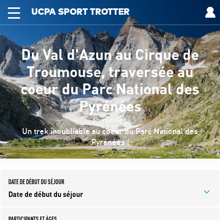
UCPA SPORT TROTTER
Du Val d'Azun au Cirque de
Troumouse, traversée au
coeur du Parc National des
Pyrénées
Pyrénées
Un trek inoubliable au coeur du Parc National des
Pyrénées !
DATE DE DÉBUT DU SÉJOUR
Date de début du séjour
PARTICIPANTS ET ÂGES