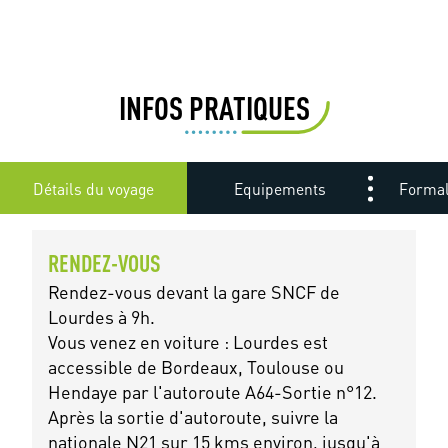
INFOS PRATIQUES
Détails du voyage
Equipements
Formal
RENDEZ-VOUS
Rendez-vous devant la gare SNCF de
Lourdes à 9h.
Vous venez en voiture : Lourdes est
accessible de Bordeaux, Toulouse ou
Hendaye par l'autoroute A64-Sortie n°12.
Après la sortie d'autoroute, suivre la
nationale N21 sur 15 kms environ, jusqu'à