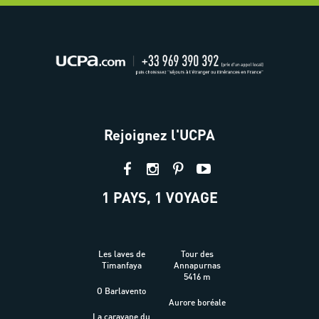
Rejoignez l'UCPA
1 PAYS, 1 VOYAGE
Les laves de
Tour des
Timanfaya
Annapurnas
5416 m
O Barlavento
Aurore boréale
La caravane du