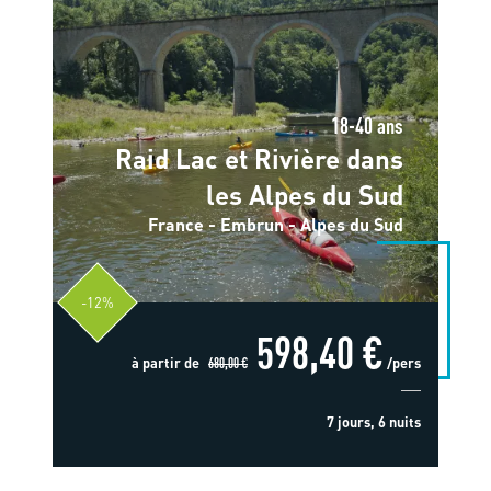
18-40 ans
Raid Lac et Rivière dans
les Alpes du Sud
France - Embrun - Alpes du Sud
-12%
598,40 €
à partir de
680,00 €
/pers
7 jours, 6 nuits