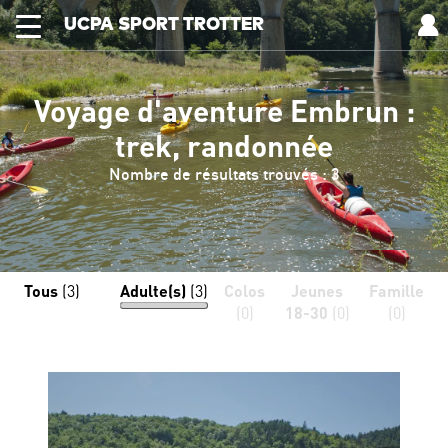
UCPA SPORT TROTTER
Voyage d'aventure Embrun :
trek, randonnée
Nombre de résultats trouvés : 3
Tous
(3)
Adulte(s)
(3)
Colos
Jeunes
Famille
(0)
18-30
(0)
(0)