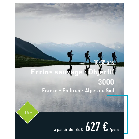
18-55 ans
Ecrins sauvage : Objectif
3000
France - Embrun - Alpes du Sud
-16%
627 €
à partir de
750 €
/pers