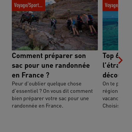
Comment préparer son sac pour une
Top 6 des dest
Voyage/Sport trotter
Voyage/Sport t
randonnée en France ?
allier sport, 
Comment préparer son
Top 6 des
sac pour une randonnée
l’étrange
en France ?
découvert
Peur d'oublier quelque chose
On te présen
d'essentiel ? On vous dit comment
régions enso
bien préparer votre sac pour une
vacances sp
randonnée en France.
Choisis ta p