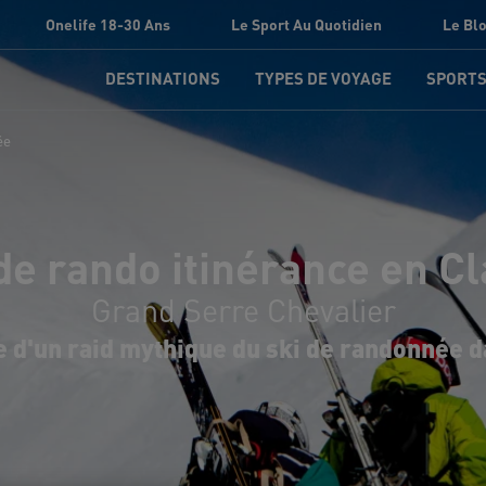
Onelife 18-30 Ans
Le Sport Au Quotidien
Le Bl
DESTINATIONS
TYPES DE VOYAGE
SPORT
ée
de rando itinérance en C
Grand Serre Chevalier
e d'un raid mythique du ski de randonnée d