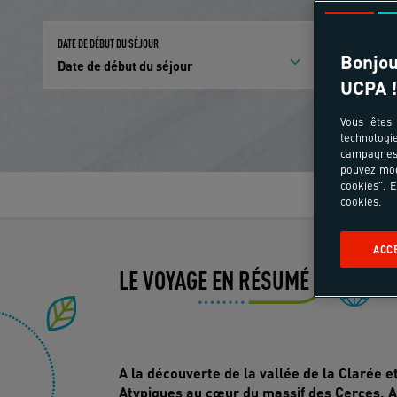
DATE DE DÉBUT DU SÉJOUR
PARTICIPANTS E
Bonjou
Date de début du séjour
Qui partici
UCPA !
Vous êtes 
technologi
campagnes 
pouvez mod
cookies". E
Le
cookies.
ACC
LE VOYAGE EN RÉSUMÉ
Ev
A la découverte de la vallée de la Clarée 
Atypiques au cœur du massif des Cerces.