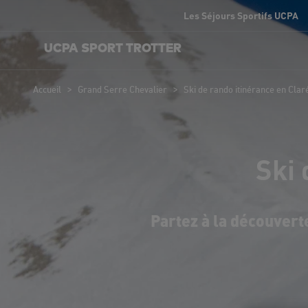
Les Séjours Sportifs UCPA
UCPA SPORT TROTTER
>
>
Accueil
Grand Serre Chevalier
Ski de rando itinérance en Clar
Ski 
Partez à la découvert