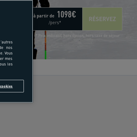
1098
€
à partir de
RÉSERVEZ
/pers*
* Prix indicatif, hors option, hors taxe de séjour
'autres
 de nos
e. Vous
rer mes
tous les
vis
cookies