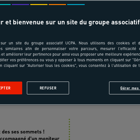
T ÂGES
TRANSPORT
r et bienvenue sur un site du groupe associatif
pe au séjour ?
Choisissez votre ville de départ
sur un site du groupe associatif UCPA. Nous utilisons des cookies et d
es similaires afin de personnaliser votre parcours, mesurer l'efficacité
et améliorer leur pertinence pour ainsi vous proposer une meilleure expérienc
ifier vos préférences ou vous y opposer à tous moments en cliquant sur "Gé
n cliquant sur "Autoriser tous les cookies", vous consentez à l'utilisation de 
 voyage
En images
Jour après jour
Infos pratiques
A
EPTER
REFUSER
Gérer mes 
asion nature
et des ses sommets !
 Accompagné d'un moniteur