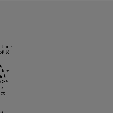
t une
ilité
é,
ndons
e à
CES :
ue
nce
ce