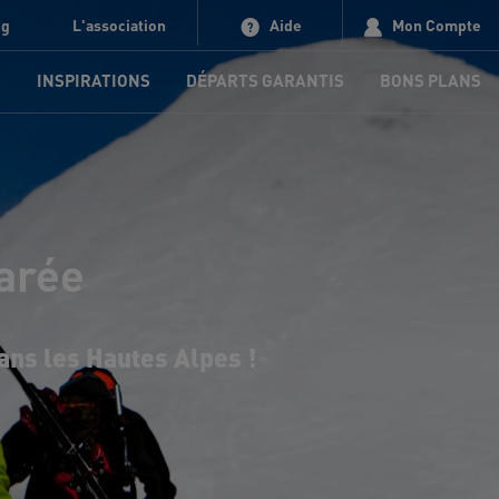
og
L'association
Aide
Mon Compte
S
INSPIRATIONS
DÉPARTS GARANTIS
BONS PLANS
larée
ans les Hautes Alpes !