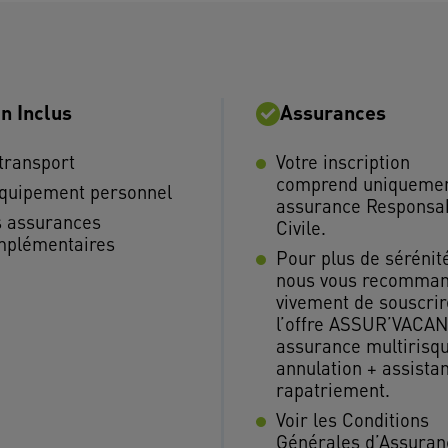
n Inclus
Assurances
transport
Votre inscription
comprend uniquemen
quipement personnel
assurance Responsab
 assurances
Civile.
mplémentaires
Pour plus de sérénit
nous vous recomma
vivement de souscrir
l’offre ASSUR’VACAN
assurance multirisq
annulation + assista
rapatriement.
Voir les Conditions
Générales d’Assuran