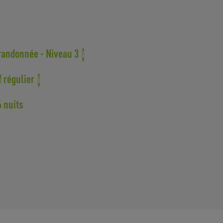
randonnée - Niveau 3
i
f régulier
i
6 nuits