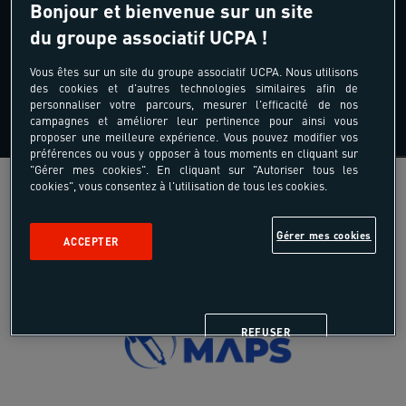
Bonjour et bienvenue sur un site
itinéraire mythique avec ascensions de 2
du groupe associatif UCPA !
cols d'altitude
Vous êtes sur un site du groupe associatif UCPA. Nous utilisons
Cadre grandiose au coeur du Parc national
des cookies et d'autres technologies similaires afin de
personnaliser votre parcours, mesurer l'efficacité de nos
de la Vanoise
campagnes et améliorer leur pertinence pour ainsi vous
proposer une meilleure expérience. Vous pouvez modifier vos
préférences ou vous y opposer à tous moments en cliquant sur
"Gérer mes cookies". En cliquant sur "Autoriser tous les
cookies", vous consentez à l'utilisation de tous les cookies.
Gérer mes cookies
ACCEPTER
REFUSER