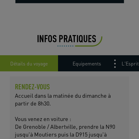
INFOS PRATIQUES
Détails du voyage
Equipements
L'Esprit
RENDEZ-VOUS
Accueil dans la matinée du dimanche à
partir de 8h30.
Vous venez en voiture :
De Grenoble / Albertville, prendre la N90
jusqu'à Moutiers puis la D915 jusqu'à