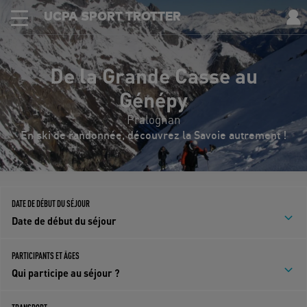
UCPA SPORT TROTTER
De la Grande Casse au
Génépy
Pralognan
En ski de randonnée, découvrez la Savoie autrement !
DATE DE DÉBUT DU SÉJOUR
Date de début du séjour
PARTICIPANTS ET ÂGES
Qui participe au séjour ?