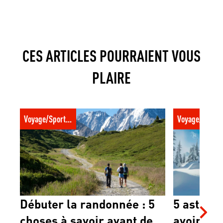
CES ARTICLES POURRAIENT VOUS
PLAIRE
Débuter la randonnée : 5 choses à savoir
5 astuces pour
Voyage/Sport trotter
Voyage/Sport t
avant de se lancer
l'hiver
Débuter la randonnée : 5
5 astuce
choses à savoir avant de
avoir fro