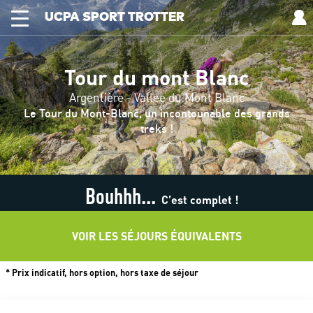
UCPA SPORT TROTTER
Tour du mont Blanc
Argentière - Vallée du Mont Blanc
Le Tour du Mont-Blanc, un incontounable des grands
treks !
Bouhhh...
C’est complet !
VOIR LES SÉJOURS ÉQUIVALENTS
* Prix indicatif, hors option, hors taxe de séjour