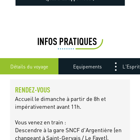
INFOS PRATIQUES
Détails du voyage
Equipements
L'Esprit
RENDEZ-VOUS
Accueil le dimanche à partir de 8h et
impérativement avant 11h.
Vous venez en train :
Descendre à la gare SNCF d'Argentière (en
changeant à Saint-Gervais / Le Fayet),