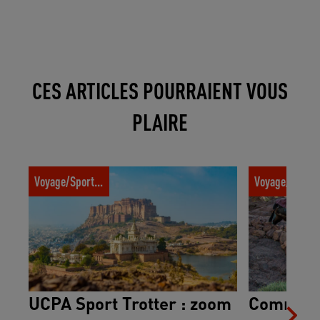
CES ARTICLES POURRAIENT VOUS
PLAIRE
UCPA Sport Trotter : zoom sur la gamme
Comment prép
Voyage/Sport trotter
Voyage/Sport t
Immersion culture
randonnée en 
UCPA Sport Trotter : zoom
Comment