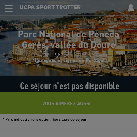
UCPA SPORT TROTTER
Parc National de Peneda
Gerês, vallée du Douro
Portugal - Itinérances
Montagnes et vignes du Portugal
Ce séjour n'est pas disponible
VOUS AIMEREZ AUSSI...
* Prix indicatif, hors option, hors taxe de séjour