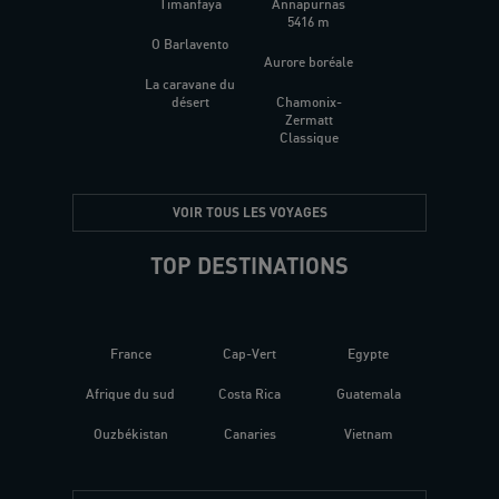
Timanfaya
Annapurnas
5416 m
O Barlavento
Aurore boréale
La caravane du
désert
Chamonix-
Zermatt
Classique
VOIR TOUS LES VOYAGES
TOP DESTINATIONS
France
Cap-Vert
Egypte
Afrique du sud
Costa Rica
Guatemala
Ouzbékistan
Canaries
Vietnam