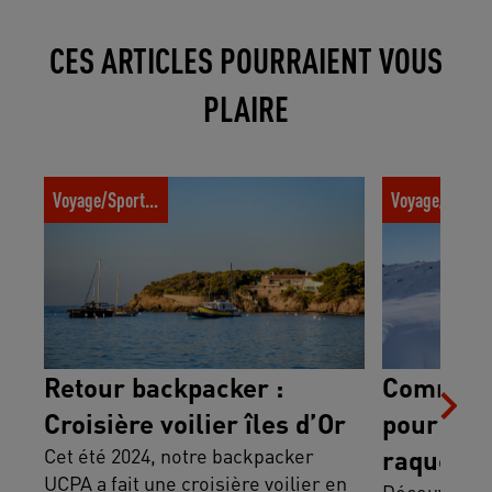
CES ARTICLES POURRAIENT VOUS
PLAIRE
Retour backpacker : Croisière voilier îles
Comment bien 
Voyage/Sport trotter
Voyage/Sport t
d’Or
randonnée en 
Retour backpacker :
Comment 
Croisière voilier îles d’Or
pour une
Cet été 2024, notre backpacker
raquette
UCPA a fait une croisière voilier en
Découvrez c