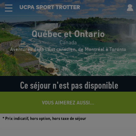
UCPA SPORT TROTTER
Jour après jour
Infos pratiques
En images
Le voyage
Avis
Québec et Ontario
Canada
Aventures dans l'Est canadien, de Montréal à Toronto
Ce séjour n'est pas disponible
VOUS AIMEREZ AUSSI...
* Prix indicatif, hors option, hors taxe de séjour