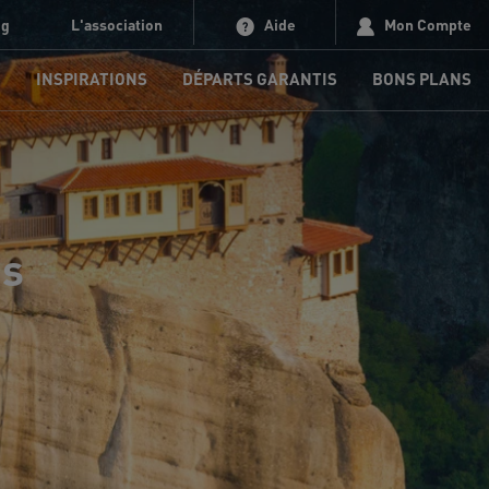
og
L'association
Aide
Mon Compte
S
INSPIRATIONS
DÉPARTS GARANTIS
BONS PLANS
es