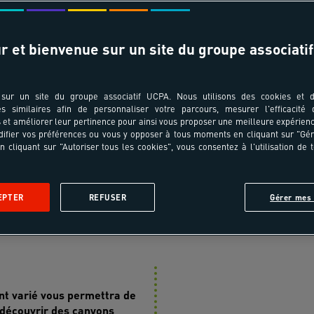
T ÂGES
TRANSPORT
r et bienvenue sur un site du groupe associatif
pe au séjour ?
Au départ de Paris Aéroport
sur un site du groupe associatif UCPA. Nous utilisons des cookies et d
es similaires afin de personnaliser votre parcours, mesurer l'efficacité
et améliorer leur pertinence pour ainsi vous proposer une meilleure expérienc
ifier vos préférences ou vous y opposer à tous moments en cliquant sur "Gé
n cliquant sur "Autoriser tous les cookies", vous consentez à l'utilisation de 
 voyage
En images
Jour après jour
Infos pratiques
A
EPTER
REFUSER
Gérer mes 
mersion culture
t varié vous permettra de
 découvrir des canyons