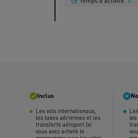
Temps d'activité
0
Inclus
No
Les vols internationaux,
Les
les taxes aériennes et les
les
transferts aéroport (si
tra
vous avez acheté le
vou
programme avec les vols)
pro