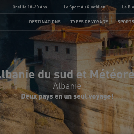
Onelife 18-30 Ans
Le Sport Au Quotidien
Le Bl
DESTINATIONS
TYPES DE VOYAGE
SPORT
lbanie du sud et Météor
Albanie
Deux pays en un seul voyage!