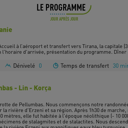
LE PROGRAMME
JOUR APRÈS JOUR
banie
ccueil à l’aéroport et transfert vers Tirana, la capitale (3
Dénivelé
0
Temps de transfert
30 mi
mbas - Lin - Korça
 grotte de Pellumbas. Nous commençons notre randonnée 
 la rivière d'Erzeni et sa région. Après 1h30 de marche, n
 mètres, elle fut habitée à l'époque néolithique (- 10 000
pécimens de stalagmites et de stalactites. Nous descendo
 la rivière Erzeni aux magnifiques eaux bleu turquoise.