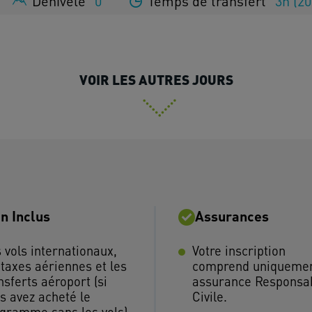
Dénivelé
0
Temps de transfert
3h (2
VOIR LES AUTRES JOURS
n Inclus
Assurances
 vols internationaux,
Votre inscription
 taxes aériennes et les
comprend uniquemen
nsferts aéroport (si
assurance Responsab
s avez acheté le
Civile.
gramme sans les vols)