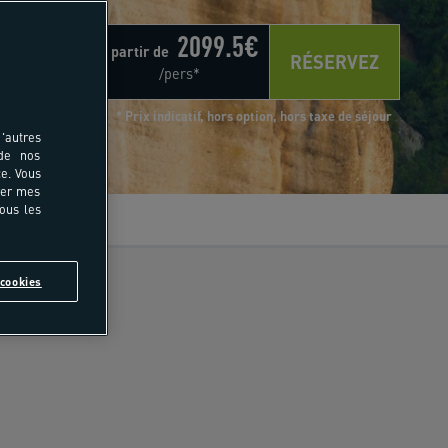
2099.5
€
à partir de
RÉSERVEZ
/pers*
* Prix indicatif, hors option, hors taxe de séjour
'autres
 de nos
e. Vous
rer mes
tous les
vis
cookies