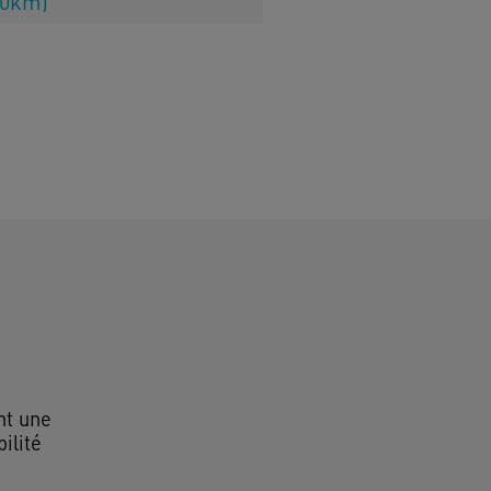
00km)
t une
ilité