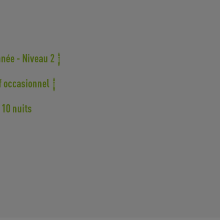
née - Niveau 2
i
f occasionnel
i
 10 nuits