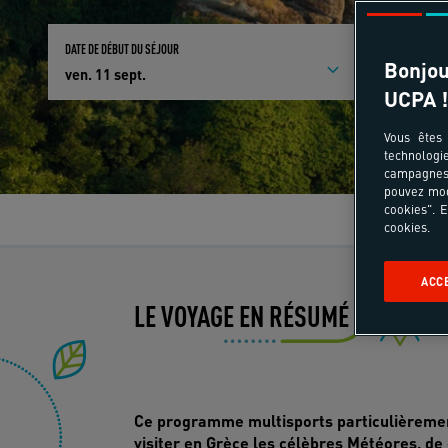
DATE DE DÉBUT DU SÉJOUR
PARTICIPANTS E
Bonjou
ven. 11 sept.
Qui partici
UCPA !
Vous êtes 
technologi
campagnes 
pouvez mod
cookies". E
Le
cookies.
ACC
LE VOYAGE EN RÉSUMÉ
Im
Ce programme multisports particulièremen
visiter en Grèce les célèbres Météores, de