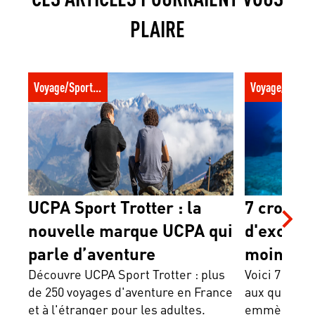
PLAIRE
UCPA Sport Trotter : la nouvelle marque
7 croisières p
Voyage/Sport trotter
Voyage/Sport t
UCPA qui parle d’aventure
au moins une f
UCPA Sport Trotter : la
7 croisiè
nouvelle marque UCPA qui
d'excepti
parle d’aventure
moins une
Découvre UCPA Sport Trotter : plus
Voici 7 crois
de 250 voyages d'aventure en France
aux quatre 
et à l'étranger pour les adultes.
emmène, suiv