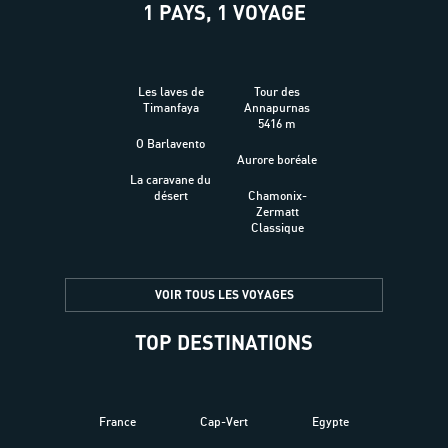
1 PAYS, 1 VOYAGE
Les laves de
Tour des
Timanfaya
Annapurnas
5416 m
O Barlavento
Aurore boréale
La caravane du
désert
Chamonix-
Zermatt
Classique
VOIR TOUS LES VOYAGES
TOP DESTINATIONS
France
Cap-Vert
Egypte