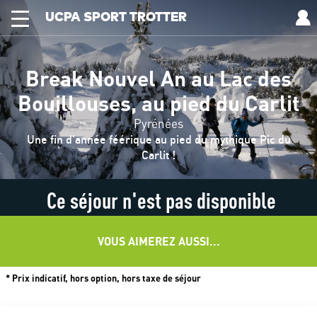
UCPA SPORT TROTTER
Break Nouvel An au Lac des
Bouillouses, au pied du Carlit
Pyrénées
Une fin d'année féérique au pied du mythique Pic du
Carlit !
Ce séjour n'est pas disponible
VOUS AIMEREZ AUSSI...
* Prix indicatif, hors option, hors taxe de séjour