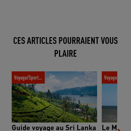
CES ARTICLES POURRAIENT VOUS
PLAIRE
Guide voyage au Sri Lanka : ce qu’il faut
Le Maroc sous 
Voyage/Sport trotter
Voyage/Sport t
savoir avant de se rendre dans le pays
sportives
Guide voyage au Sri Lanka
Le Maroc