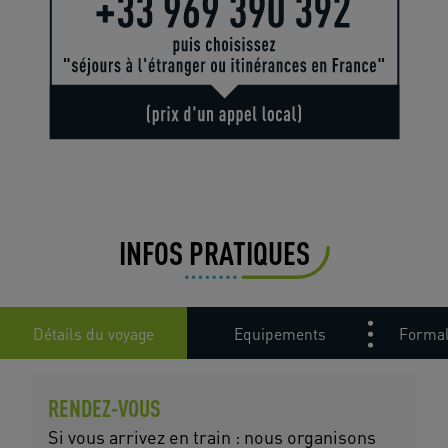
INFOS PRATIQUES
Détails du voyage
Equipements
Formal
RENDEZ-VOUS
Si vous arrivez en train : nous organisons