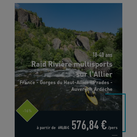
18-40 ans
Raid Rivière multisports
sur l'Allier
France - Gorges du Haut-Allier - Prades -
Auvergne Ardèche
-16%
576,84 €
à partir de
690,00 €
/pers