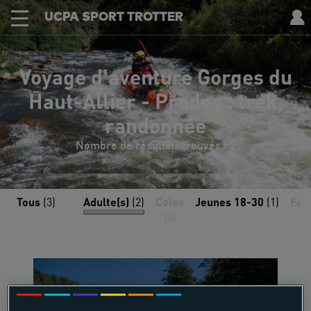
UCPA SPORT TROTTER
Voyage d'aventure Gorges du
Haut-Allier - Prades : trek,
randonnée
Nombre de résultats trouvés : 2
Tous
(3)
Adulte(s)
(2)
Colos
Jeunes 18-30
(1)
Fam
(0)
(