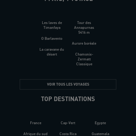
Les laves de
Tour des
Timanfaya
Annapurnas
5416 m
O Barlavento
Aurore boréale
La caravane du
désert
Chamonix-
Zermatt
Classique
VOIR TOUS LES VOYAGES
TOP DESTINATIONS
France
Cap-Vert
Egypte
Afrique du sud
Costa Rica
Guatemala