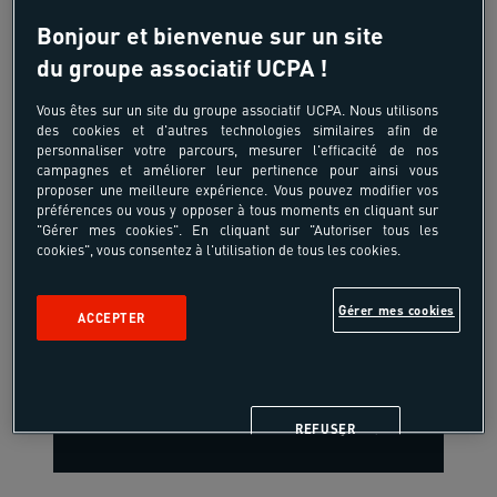
Bonjour et bienvenue sur un site
du groupe associatif UCPA !
18-40 ans
Vous êtes sur un site du groupe associatif UCPA. Nous utilisons
Raid Rivière Intense sur
des cookies et d'autres technologies similaires afin de
personnaliser votre parcours, mesurer l'efficacité de nos
l'Allier
campagnes et améliorer leur pertinence pour ainsi vous
proposer une meilleure expérience. Vous pouvez modifier vos
France - Gorges du Haut-Allier - Prades -
préférences ou vous y opposer à tous moments en cliquant sur
Auvergne Ardèche
"Gérer mes cookies". En cliquant sur "Autoriser tous les
cookies", vous consentez à l'utilisation de tous les cookies.
-16%
Gérer mes cookies
ACCEPTER
593,56 €
à partir de
710,00 €
/pers
7 jours, 6 nuits
REFUSER