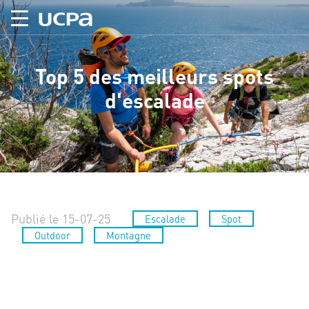
Top 5 des meilleurs spots
d'escalade
Publié le 15-07-25
Escalade
Spot
Outdoor
Montagne