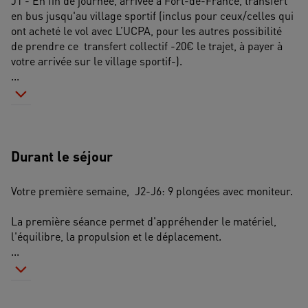
J1 - En fin de journée, arrivée à Fort-de-France, transfert 
en bus jusqu'au village sportif (inclus pour ceux/celles qui 
ont acheté le vol avec L’UCPA, pour les autres possibilité 
de prendre ce  transfert collectif -20€ le trajet, à payer à 
votre arrivée sur le village sportif-). 
...
Durant le séjour
Votre première semaine,  J2-J6: 9 plongées avec moniteur. 
La première séance permet d'appréhender le matériel, 
l'équilibre, la propulsion et le déplacement. 
...