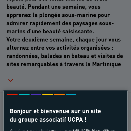
beauté. Pendant une semaine, vous
apprenez la plongée sous-marine pour
admirer rapidement des paysages sous-
marins d'une beauté saisissante.
Votre deuxième semaine, chaque jour vous
alternez entre vos activités organisées :
randonnées, balades en bateau et visites de
LES TOPS DU PRODUIT
Bonjour et bienvenue sur un site
du groupe associatif UCPA !
9 séances encadrées pour bien débuter en
Vous êtes sur un site du groupe associatif UCPA. Nous utilisons