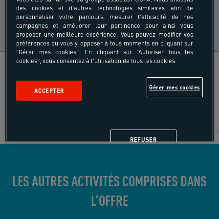
plongée
des cookies et d'autres technologies similaires afin de
personnaliser votre parcours, mesurer l'efficacité de nos
campagnes et améliorer leur pertinence pour ainsi vous
proposer une meilleure expérience. Vous pouvez modifier vos
préférences ou vous y opposer à tous moments en cliquant sur
"Gérer mes cookies". En cliquant sur "Autoriser tous les
cookies", vous consentez à l'utilisation de tous les cookies.
Multi-activités Mer
Âges
Gérer mes cookies
ACCEPTER
18 - 55 ans
SUR SITE
REFUSER
LES AUTRES ACTIVITÉS COMPRISES DANS
L’OFFRE