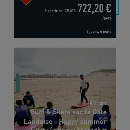
722,20 €
à partir de
785,00 €
/pers
7 jours, 6 nuits
18-25 ans
Surf & Skate sur la Côte
Landaise - Happy summer
France - Soustons - Côte Atlantique