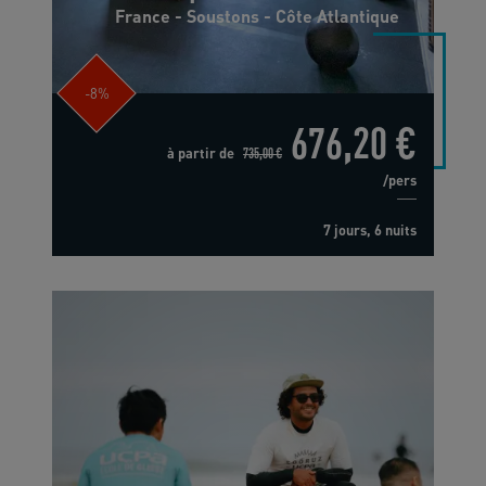
France - Soustons - Côte Atlantique
-8%
676,20 €
à partir de
735,00 €
/pers
7 jours, 6 nuits