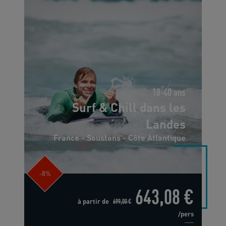
18-40 ans
Surf & Chill dans les
Landes
France - Soustons - Côte Atlantique
-8%
643,08 €
à partir de
699,00 €
/pers