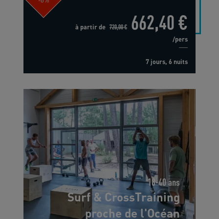
662,40 €
à partir de
720,00 €
/pers
7 jours, 6 nuits
18-40 ans
Surf & CrossTraining
proche de l'Océan