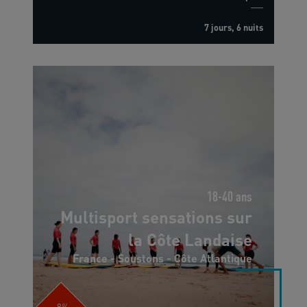
7 jours, 6 nuits
18-40 ans
Multisport sensations sur
la Côte Landaise
France - Soustons - Côte Atlantique
-8%