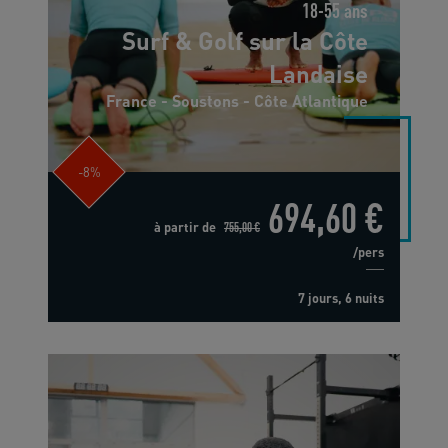
18-55 ans
Surf & Golf sur la Côte
Landaise
France - Soustons - Côte Atlantique
-8%
694,60 €
à partir de
755,00 €
/pers
7 jours, 6 nuits