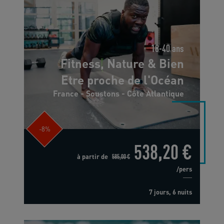
18-40 ans
Fitness, Nature & Bien
Etre proche de l'Océan
France - Soustons - Côte Atlantique
-8%
538,20 €
à partir de
585,00 €
/pers
7 jours, 6 nuits