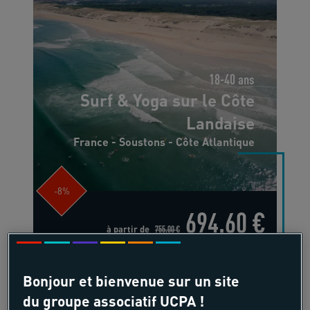
18-40 ans
Surf & Yoga sur le Côte
Landaise
France - Soustons - Côte Atlantique
-8%
694,60 €
à partir de
755,00 €
/pers
Bonjour et bienvenue sur un site
7 jours, 6 nuits
du groupe associatif UCPA !