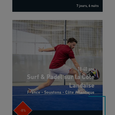
7 jours, 6 nuits
18-40 ans
Surf & Padel sur la Côte
Landaise
France - Soustons - Côte Atlantique
-8%