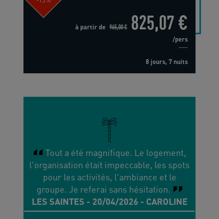
825,07 €
à partir de
965,00 €
/pers
8 jours, 7 nuits
Tout a été magnifique. Le logement,
l'organisation était impeccable, les spots
pour les activités, l'ambiance et le
groupe. Je referai sans hésitation.
LES SAINTES - 20/04/2026 - CAROLINE