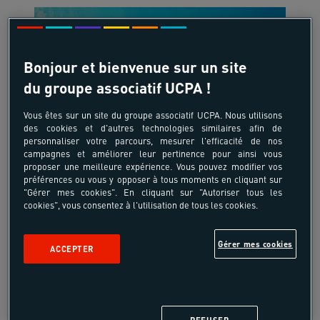
Bonjour et bienvenue sur un site
du groupe associatif UCPA !
Vous êtes sur un site du groupe associatif UCPA. Nous utilisons
18-55 ans
des cookies et d'autres technologies similaires afin de
personnaliser votre parcours, mesurer l'efficacité de nos
Plongée spécial débutant
campagnes et améliorer leur pertinence pour ainsi vous
proposer une meilleure expérience. Vous pouvez modifier vos
aux Saintes 8 jours
préférences ou vous y opposer à tous moments en cliquant sur
Les Antilles - Guadeloupe Les Saintes -
"Gérer mes cookies". En cliquant sur "Autoriser tous les
cookies", vous consentez à l'utilisation de tous les cookies.
Les Iles
Gérer mes cookies
ACCEPTER
-16%
1110,64 €
à partir de
1299,00 €
/pers