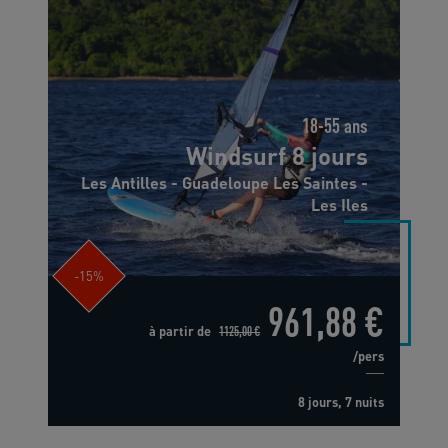
18-55 ans
Windsurf 8 jours
Les Antilles - Guadeloupe Les Saintes -
Les Iles
-15%
961,88 €
à partir de
1125,00 €
/pers
8 jours, 7 nuits