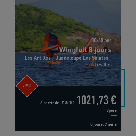
18-55 ans
Wingfoil 8 jours
Les Antilles - Guadeloupe Les Saintes -
Les Iles
-15%
1021,73 €
à partir de
1195,00 €
/pers
8 jours, 7 nuits