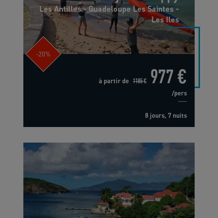
Les Antilles - Guadeloupe Les Saintes -
Les Iles
-20%
977 €
à partir de
1185 €
/pers
8 jours, 7 nuits