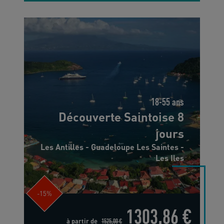
18-55 ans
Découverte Saintoise 8
jours
Les Antilles - Guadeloupe Les Saintes -
Les Iles
-15%
1303,86 €
à partir de
1525,00 €