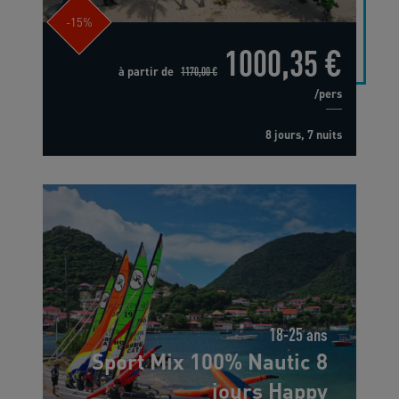
-15%
1000,35 €
à partir de
1170,00 €
/pers
8 jours, 7 nuits
18-25 ans
Sport Mix 100% Nautic 8
jours Happy