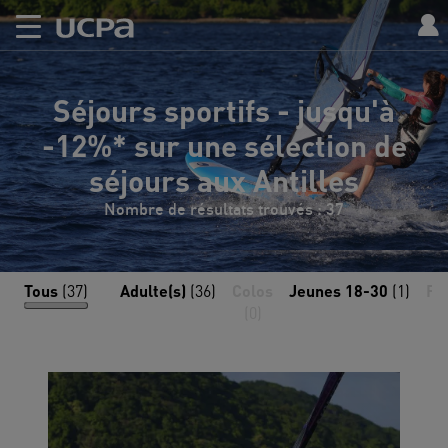
Séjours sportifs - jusqu'à
-12%* sur une sélection de
séjours aux Antilles
Nombre de résultats trouvés : 37
Tous
(37)
Adulte(s)
(36)
Colos
Jeunes 18-30
(1)
Fa
(0)