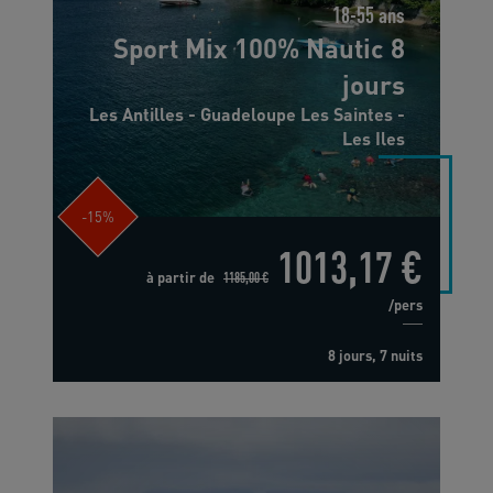
18-55 ans
Sport Mix 100% Nautic 8
jours
Les Antilles - Guadeloupe Les Saintes -
Les Iles
-15%
1013,17 €
à partir de
1185,00 €
/pers
8 jours, 7 nuits