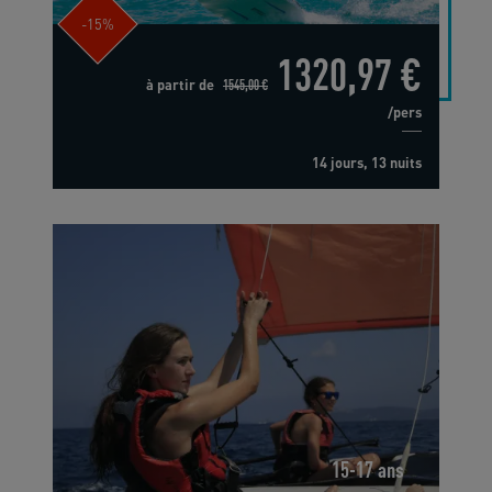
-15%
1320,97 €
à partir de
1545,00 €
/pers
14 jours, 13 nuits
15-17 ans