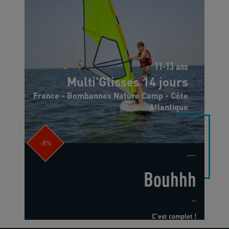
11-13 ans
Multi'Glisses 14 jours
France - Bombannes Nature Camp - Côte
Atlantique
-8%
Bouhhh
...
C’est complet !