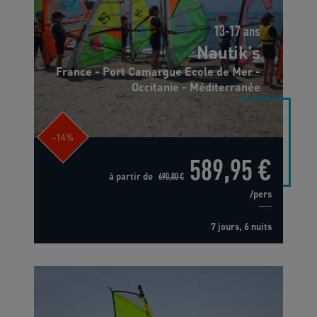
13-17 ans
Nautik's
France - Port Camargue Ecole de Mer -
Occitanie - Méditerranée
-14%
589,95 €
à partir de
690,00 €
/pers
7 jours, 6 nuits