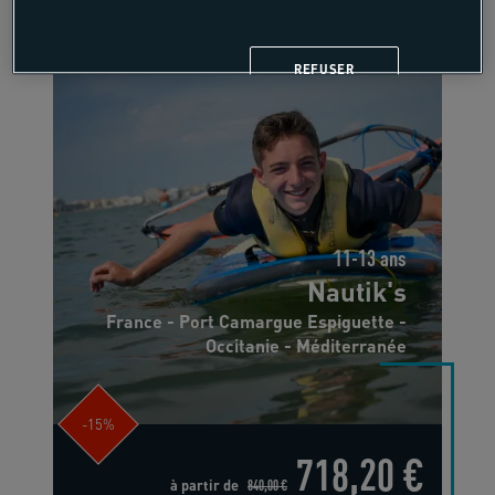
REFUSER
11-13 ans
Nautik's
France - Port Camargue Espiguette -
Occitanie - Méditerranée
-15%
718,20 €
à partir de
840,00 €