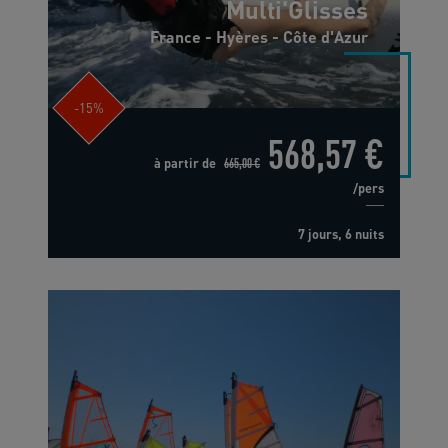
Multi'Glisses
France - Hyères - Côte d'Azur
-15%
568,57 €
à partir de
665,00 €
/pers
7 jours, 6 nuits