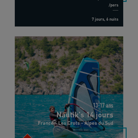
/pers
7 jours, 6 nuits
13-17 ans
Nautik's 14 jours
France - Les Crots - Alpes du Sud