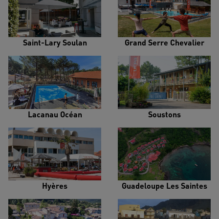
Saint-Lary Soulan
Grand Serre Chevalier
Lacanau Océan
Soustons
Hyères
Guadeloupe Les Saintes