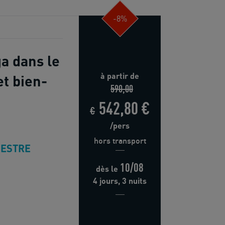
-8%
a dans le
à partir de
et bien-
590,00
542,80 €
€
/pers
hors transport
ESTRE
10/08
dès
le
4 jours, 3 nuits