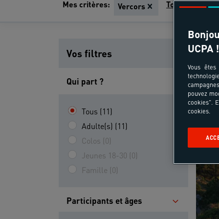
Mes critères:
Tout effacer
Vercors
Bonjou
UCPA !
Vos filtres
Vous êtes 
technologi
Qui part ?
campagnes 
pouvez mod
cookies". E
Tous (11)
cookies.
Adulte(s) (11)
ACC
Colos (0)
Jeunes 18-30 (0)
Famille (0)
Participants et âges