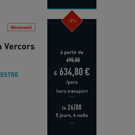
-8%
Nouveauté
n Vercors
à partir de
690,00
634,80 €
€
ESTRE
/pers
hors transport
26/08
le
5 jours, 4 nuits