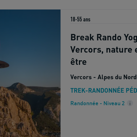
18-55 ans
Break Rando Yog
Vercors, nature 
être
Vercors - Alpes du Nord
TREK-RANDONNÉE PÉD
Randonnée - Niveau 2
i