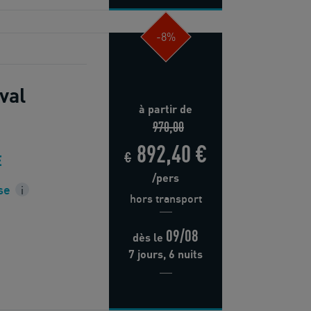
-8%
val
à partir de
970,00
892,40 €
€
E
/pers
se
i
hors transport
09/08
dès
le
7 jours, 6 nuits