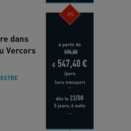
-8%
ure dans
à partir de
du Vercors
595,00
547,40 €
€
/pers
ESTRE
hors transport
23/08
dès
le
5 jours, 4 nuits