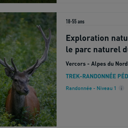
18-55 ans
Exploration nat
le parc naturel 
Vercors - Alpes du Nord
TREK-RANDONNÉE PÉD
Randonnée - Niveau 1
i