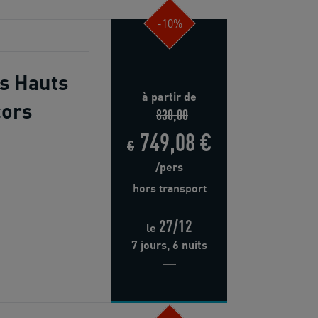
-10%
s Hauts
à partir de
cors
830,00
749,08 €
€
/pers
hors transport
27/12
le
7 jours, 6 nuits