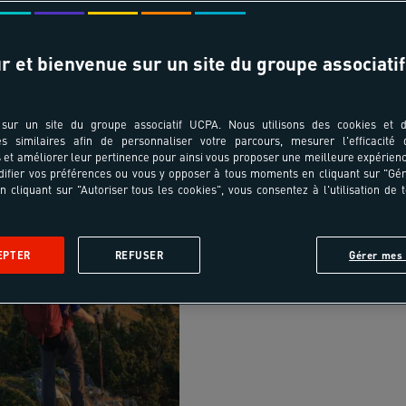
r et bienvenue sur un site du groupe associatif
18-55 ans
sur un site du groupe associatif UCPA. Nous utilisons des cookies et d
es similaires afin de personnaliser votre parcours, mesurer l'efficacité
Vercors grands 
et améliorer leur pertinence pour ainsi vous proposer une meilleure expérienc
ifier vos préférences ou vous y opposer à tous moments en cliquant sur "Gé
n cliquant sur "Autoriser tous les cookies", vous consentez à l'utilisation de 
Vercors - Alpes du Nord
TREK-RANDONNÉE PÉD
EPTER
REFUSER
Gérer mes 
Randonnée - Niveau 3
i