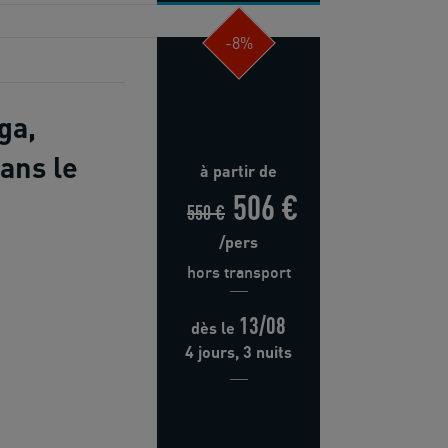
-8%
ga,
ans le
à partir de
506 €
550 €
/pers
hors transport
13/08
dès
le
4 jours, 3 nuits