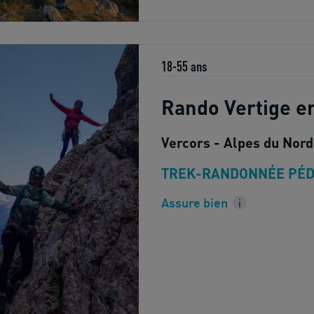
18-55 ans
Rando Vertige e
Vercors - Alpes du Nord
TREK-RANDONNÉE PÉD
Assure bien
i