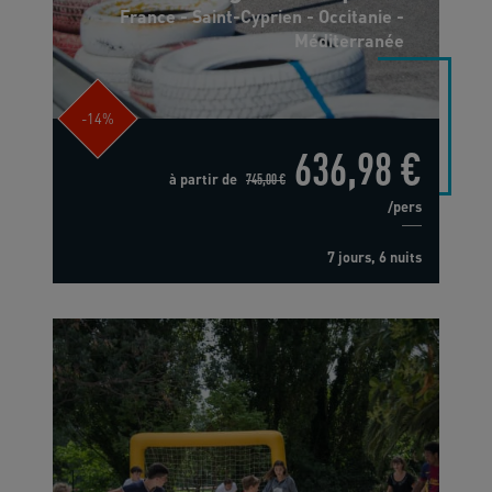
France - Saint-Cyprien - Occitanie -
Méditerranée
-14%
636,98 €
à partir de
745,00 €
/pers
7 jours, 6 nuits