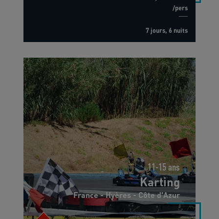
/pers
7 jours, 6 nuits
11-15 ans
Karting
France - Hyères - Côte d'Azur