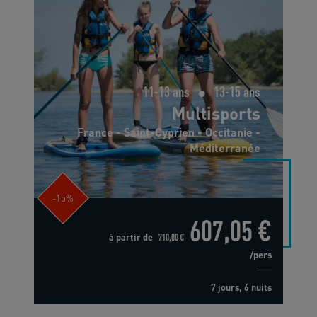
11-13 ans
13-15 ans
Multisports
France - Saint-Cyprien - Occitanie -
Méditerranée
-15%
607,05 €
à partir de
710,00 €
/pers
7 jours, 6 nuits