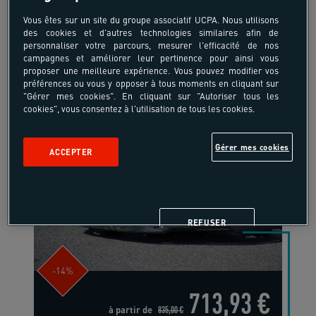
Vous êtes sur un site du groupe associatif UCPA. Nous utilisons
des cookies et d'autres technologies similaires afin de
personnaliser votre parcours, mesurer l'efficacité de nos
campagnes et améliorer leur pertinence pour ainsi vous
proposer une meilleure expérience. Vous pouvez modifier vos
préférences ou vous y opposer à tous moments en cliquant sur
"Gérer mes cookies". En cliquant sur "Autoriser tous les
cookies", vous consentez à l'utilisation de tous les cookies.
Gérer mes cookies
ACCEPTER
7-11 ans
Karting
France - Hyères - Côte d'Azur
REFUSER
-14%
713,93 €
à partir de
835,00 €