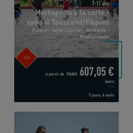
7-11 ans
Multisports à la carte -
spécial Toussaint/Pâques
France - Saint-Cyprien - Occitanie -
Méditerranée
-15%
607,05 €
à partir de
710,00 €
/pers
7 jours, 6 nuits