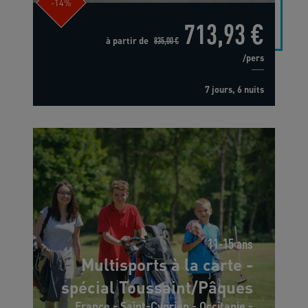
-14%
713,93 €
à partir de
835,00 €
/pers
7 jours, 6 nuits
11-15 ans
Multisports à la carte -
spécial Toussaint/Pâques
France - Saint-Cyprien - Occitanie -