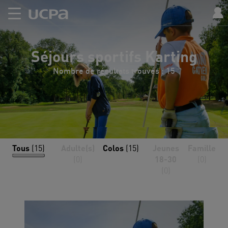
Séjours sportifs Karting
Nombre de résultats trouvés : 15
Tous
(15)
Adulte(s)
Colos
(15)
Jeunes
Famille
(0)
18-30
(0)
(0)