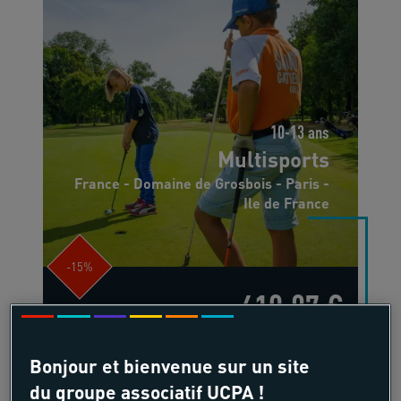
10-13 ans
Multisports
France - Domaine de Grosbois - Paris -
Ile de France
-15%
619,87 €
à partir de
725,00 €
/pers
Bonjour et bienvenue sur un site
7 jours, 6 nuits
du groupe associatif UCPA !