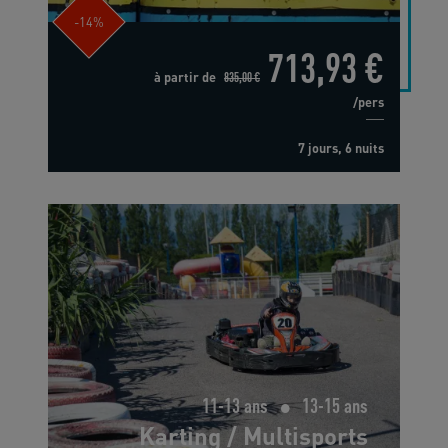
-14%
713,93 €
à partir de
835,00 €
/pers
7 jours, 6 nuits
11-13 ans
13-15 ans
Karting / Multisports