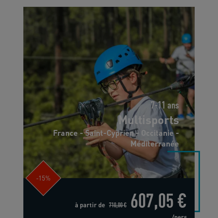
7-11 ans
Multisports
France - Saint-Cyprien - Occitanie -
Méditerranée
-15%
607,05 €
à partir de
710,00 €
/pers