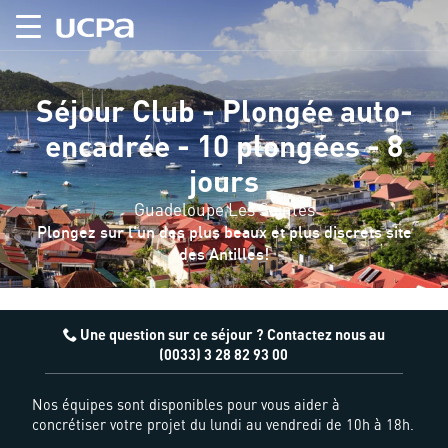
Séjour Club - Plongée auto-
encadrée - 10 plongées - 8
jours
Guadeloupe Les Saintes
Plongez sur l'un des plus beaux et plus discrets site
des Antilles!
Une question sur ce séjour ? Contactez nous au
(0033) 3 28 82 93 00
Nos équipes sont disponibles pour vous aider à
concrétiser votre projet du lundi au vendredi de 10h à 18h.