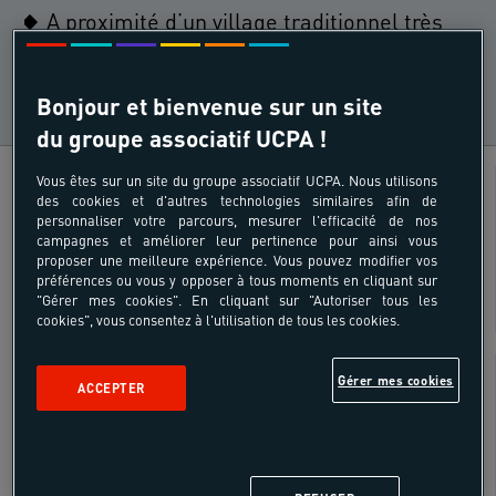
A proximité d’un village traditionnel très
animé
Bonjour et bienvenue sur un site
du groupe associatif UCPA !
Yoga
Âges
Vous êtes sur un site du groupe associatif UCPA. Nous utilisons
des cookies et d'autres technologies similaires afin de
personnaliser votre parcours, mesurer l'efficacité de nos
18 - 64 ans
campagnes et améliorer leur pertinence pour ainsi vous
proposer une meilleure expérience. Vous pouvez modifier vos
préférences ou vous y opposer à tous moments en cliquant sur
"Gérer mes cookies". En cliquant sur "Autoriser tous les
cookies", vous consentez à l'utilisation de tous les cookies.
SUR SITE
Gérer mes cookies
ACCEPTER
Inclus
Séjour 4 Jours / 3 nuits du premier jour
8h au dernier jour 18h