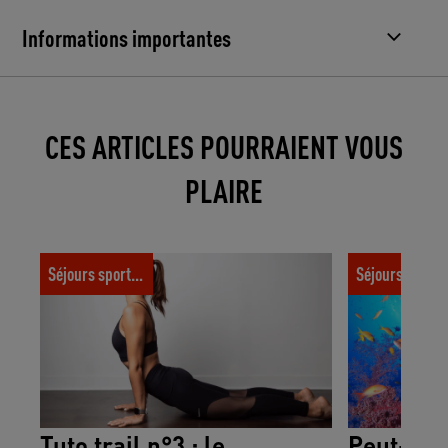
Informations importantes
CES ARTICLES POURRAIENT VOUS
PLAIRE
Tuto trail n°3 : le renforcement
Peut-on touche
Séjours sportifs
Séjours spor
musculaire
dauphins en p
Tuto trail n°3 : le
Peut-on 