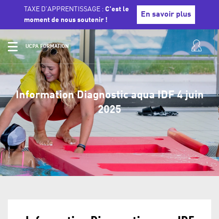
TAXE D'APPRENTISSAGE :
C'est le
En savoir plus
moment de nous soutenir !
UCPA FORMATION
Information Diagnostic aqua IDF 4 juin
2025