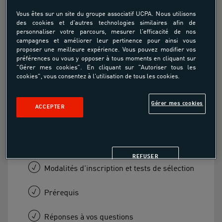
Information collective en ligne -
Vous êtes sur un site du groupe associatif UCPA. Nous utilisons
CC DACM
des cookies et d'autres technologies similaires afin de
personnaliser votre parcours, mesurer l'efficacité de nos
campagnes et améliorer leur pertinence pour ainsi vous
Mardi 16 décembre à 18h
proposer une meilleure expérience. Vous pouvez modifier vos
préférences ou vous y opposer à tous moments en cliquant sur
À partir de
"Gérer mes cookies". En cliquant sur "Autoriser tous les
GRATUIT
cookies", vous consentez à l'utilisation de tous les cookies.
Gérer mes cookies
ACCEPTER
Présentation de la formation
Financement
REFUSER
Modalités d'inscription et tests de sélection
Prérequis
Réponses à vos questions