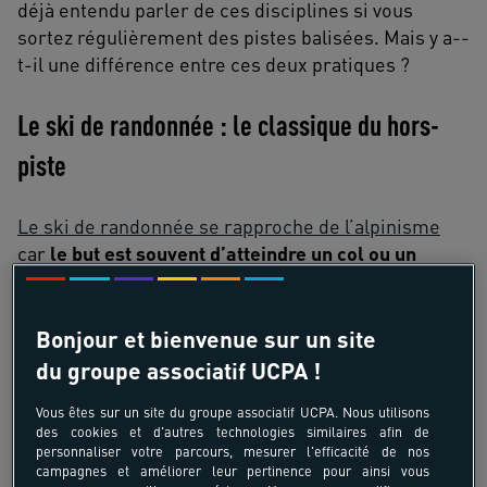
déjà entendu parler de ces disciplines si vous
sortez régulièrement des pistes balisées. Mais y a-­
t-­il une différence entre ces deux pratiques ?
Le ski de randonnée : le classique du hors-
piste
Le ski de randonnée se rapproche de l’alpinisme
car
le but est souvent d’atteindre un col ou un
sommet
sans passer par la case « remontée
mécanique ». La descente n’est alors qu’un des
aspects de cette pratique où l’on passe au final
Bonjour et bienvenue sur un site
beaucoup plus de temps à monter qu’à descendre.
du groupe associatif UCPA !
Vous êtes sur un site du groupe associatif UCPA. Nous utilisons
Le ski de randonnée peut également se pratiquer
des cookies et d'autres technologies similaires afin de
en itinérance, sur plusieurs jours
pour parcourir un
personnaliser votre parcours, mesurer l'efficacité de nos
massif par exemple. Le matériel est plus léger que
campagnes et améliorer leur pertinence pour ainsi vous