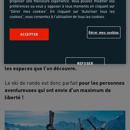
proposer une meilleure expérience. Vous pouvez modifier vos
celui du ski alpin pour faciliter la montée mais
préférences ou vous y opposer à tous moments en cliquant sur
moins adapté à la descente.
"Gérer mes cookies". En cliquant sur "Autoriser tous les
cookies", vous consentez à l'utilisation de tous les cookies.
Loin des domaines très fréquentés, nous sommes
face à une nature authentique et vivante, que l’on a
Gérer mes cookies
ACCEPTER
le temps d’observer pendant l’ascension.
Le ski de rando est une pratique contemplative par
essence. Le plaisir réside essentiellement dans
REFUSER
les espaces que l’on découvre.
Le ski de rando est donc parfait
pour les personnes
aventureuses qui ont envie d’un maximum de
liberté !