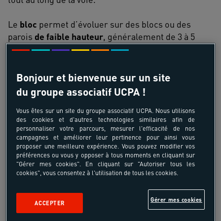
Le
bloc
permet d’évoluer sur des blocs ou des
parois
de faible hauteur
, généralement de 3 à 5
mètres, avec
des mouvements courts mais
intenses
. Les grimpeurs n’utilisent pas de cordes
mais des matelas de protection assurent leur
Bonjour et bienvenue sur un site
sécurité en cas de chute.
du groupe associatif UCPA !
L’escalade en grandes voies consiste à grimper des
Vous êtes sur un site du groupe associatif UCPA. Nous utilisons
des cookies et d'autres technologies similaires afin de
parois rocheuses de plusieurs longueurs de corde
personnaliser votre parcours, mesurer l'efficacité de nos
avec
des relais intermédiaires
et
des protections
campagnes et améliorer leur pertinence pour ainsi vous
fixes ou amovibles
selon la voie. Elle demande une
proposer une meilleure expérience. Vous pouvez modifier vos
préférences ou vous y opposer à tous moments en cliquant sur
bonne
endurance
, une
planification
minutieuse et
"Gérer mes cookies". En cliquant sur "Autoriser tous les
des
compétences
techniques
en gestion de la
cookies", vous consentez à l'utilisation de tous les cookies.
corde.
Gérer mes cookies
ACCEPTER