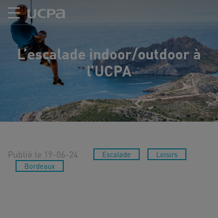
L’escalade indoor/outdoor à
l’UCPA
Publié le 19-06-24
Escalade
Loisirs
Bordeaux