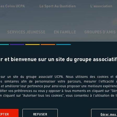
Les Colos UCPA
Le Sport Au Quotidien
L'association
SERVICES JEUNESSE
EN FAMILLE
GROUPES D'AMIS
r et bienvenue sur un site du groupe associatif
Séjours sportifs roller
sur un site du groupe associatif UCPA. Nous utilisons des cookies et d
es similaires afin de personnaliser votre parcours, mesurer l'efficacité
et améliorer leur pertinence pour ainsi vous proposer une meilleure expérienc
ifier vos préférences ou vous y opposer à tous moments en cliquant sur "Gé
n cliquant sur "Autoriser tous les cookies", vous consentez à l'utilisation de 
EPTER
REFUSER
Gérer mes 