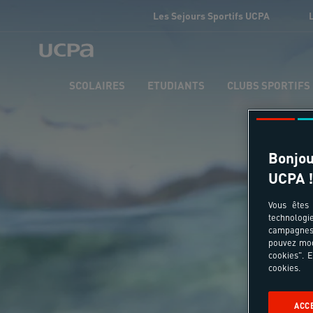
Les Sejours Sportifs UCPA
SCOLAIRES
ETUDIANTS
CLUBS SPORTIFS
Bonjou
UCPA !
Vous êtes 
technologi
campagnes 
pouvez mod
cookies". E
cookies.
ACC