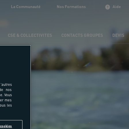
La Communauté
Nos Formations
Aide
CSE & COLLECTIVITES
CONTACTS GROUPES
DEVIS
'autres
 de nos
e. Vous
rer mes
tous les
cookies