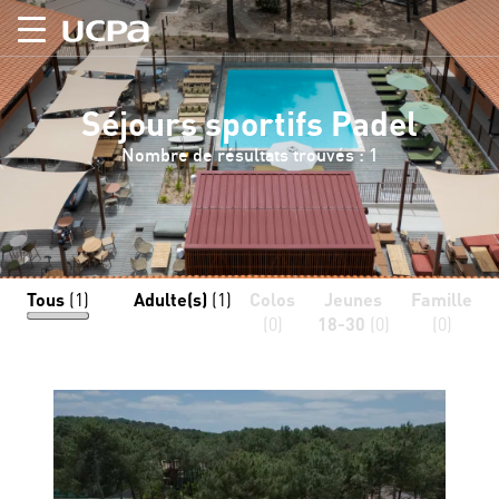
Séjours sportifs Padel
Nombre de résultats trouvés : 1
Tous
(1)
Adulte(s)
(1)
Colos
Jeunes
Famille
(0)
18-30
(0)
(0)