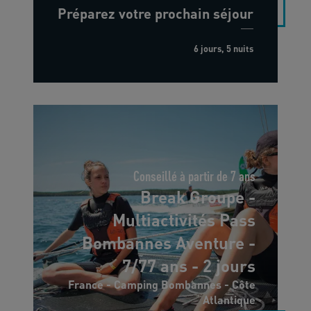
Préparez votre prochain séjour
6 jours, 5 nuits
Conseillé à partir de 7 ans
Break Groupe -
Multiactivités Pass
Bombannes Aventure -
7/77 ans - 2 jours
France - Camping Bombannes - Côte
Atlantique