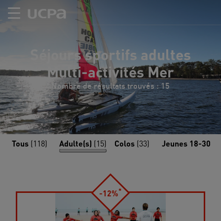
Séjours sportifs adultes
Multi-activités Mer
Nombre de résultats trouvés : 15
Tous
(118)
Adulte(s)
(15)
Colos
(33)
Jeunes 18-30
(7
*
-12%