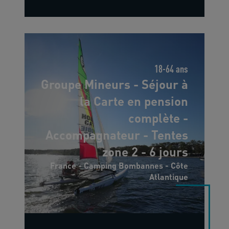
18-64 ans
Groupe Mineurs - Séjour à
la Carte en pension
complète -
Accompagnateur - Tentes
zone 2 - 6 jours
France - Camping Bombannes - Côte
Atlantique