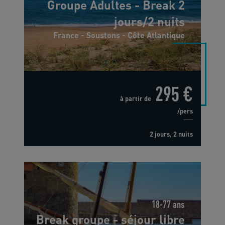
Groupe Adultes - Break 2
jours/2 nuits
France - Soustons - Côte Atlantique
295 €
à partir de
/pers
2 jours, 2 nuits
18-77 ans
Break groupe - séjour libre