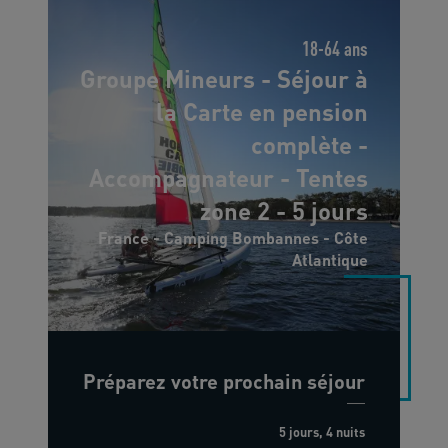
18-64 ans
Groupe Mineurs - Séjour à
la Carte en pension
complète -
Accompagnateur - Tentes
zone 2 - 5 jours
France - Camping Bombannes - Côte
Atlantique
Préparez votre prochain séjour
5 jours, 4 nuits