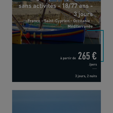
sans activités - 18/77 ans -
3 jours
France - Saint-Cyprien - Occitanie -
Méditerranée
265 €
à partir de
/pers
3 jours, 2 nuits